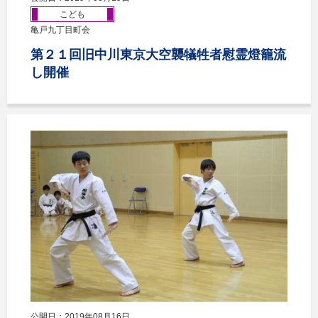
こども
亀戸九丁目町会
第２１回旧中川東京大空襲犠牲者慰霊燈籠流
し開催
公開日：2019年08月16日