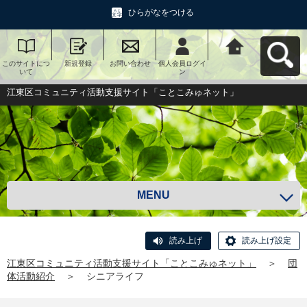
ひらがなをつける
このサイトにつ
新規登録
お問い合わせ
個人会員ログイ
江東区コミュニ
いて
ン
ティ活動支援サ
イト「ことこみ
ゅネット」へ戻
江東区コミュニティ活動支援サイト「ことこみゅネット」
る
MENU
読み上げ
読み上げ設定
江東区コミュニティ活動支援サイト「ことこみゅネット」
＞
団
体活動紹介
＞
シニアライフ