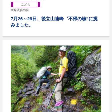
こども
稜線漫歩の会
7月26～29日、後立山連峰゛不帰の嶮”に挑
みました。