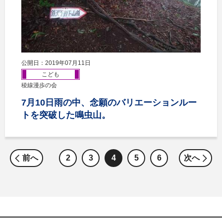
公開日：2019年07月11日
こども
稜線漫歩の会
7月10日雨の中、念願のバリエーションルー
トを突破した鳴虫山。
前へ
2
3
4
5
6
次へ