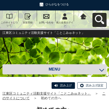
ひらがなをつける
このサイトにつ
新規登録
お問い合わせ
個人会員ログイ
江東区コミュニ
いて
ン
ティ活動支援サ
イト「ことこみ
ゅネット」へ戻
江東区コミュニティ活動支援サイト「ことこみゅネット」
る
MENU
読み上げ
読み上げ設定
江東区コミュニティ活動支援サイト「ことこみゅネット」
＞
こ
のサイトについて
＞
初めての方へ