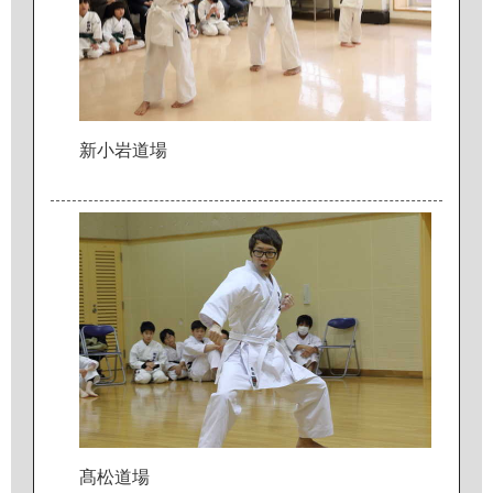
新
小
岩
道
場
髙
松
道
場