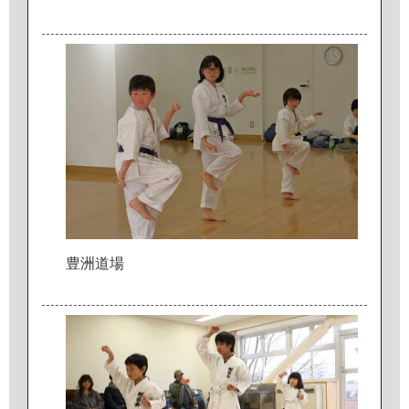
豊
洲
道
場