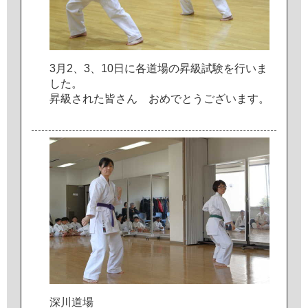
3
月
2
、
3
、
1
0
日
に
各
道
場
の
昇
級
試
験
を
行
い
ま
し
た
。
昇
級
さ
れ
た
皆
さ
ん
お
め
で
と
う
ご
ざ
い
ま
す
。
深
川
道
場