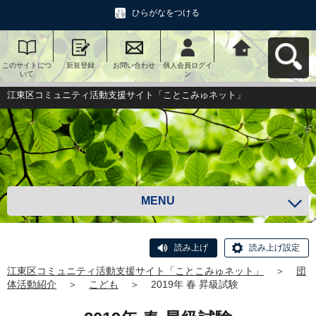
ひらがなをつける
このサイトにつ
新規登録
お問い合わせ
個人会員ログイ
江東区コミュニ
いて
ン
ティ活動支援サ
イト「ことこみ
ゅネット」へ戻
江東区コミュニティ活動支援サイト「ことこみゅネット」
る
MENU
読み上げ
読み上げ設定
江東区コミュニティ活動支援サイト「ことこみゅネット」
＞
団
体活動紹介
＞
こども
＞
2019年 春 昇級試験