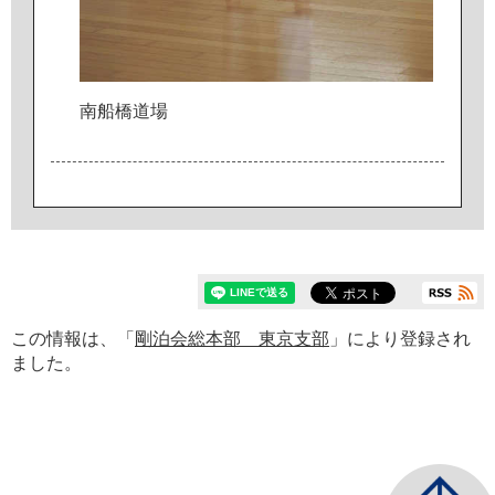
南
船
橋
道
場
この情報は、「
剛泊会総本部 東京支部
」により登録され
ました。