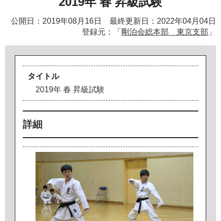
2019年 春 昇級試験
公開日：2019年08月16日 最終更新日：2022年04月04日
登録元：「
剛泊会総本部 東京支部
」
タイトル
2
0
1
9
年
春
昇
級
試
験
詳細