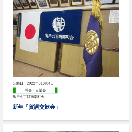
公開日：2022年01月04日
町会・自治会
亀戸七丁目南部町会
新年「賀詞交歓会」