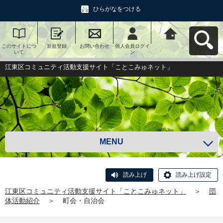
ひらがなをつける
このサイトにつ
新規登録
お問い合わせ
個人会員ログイ
江東区コミュニ
いて
ン
ティ活動支援サ
イト「ことこみ
ゅネット」へ戻
江東区コミュニティ活動支援サイト「ことこみゅネット」
る
MENU
読み上げ
読み上げ設定
江東区コミュニティ活動支援サイト「ことこみゅネット」
＞
団
体活動紹介
＞
町会・自治会