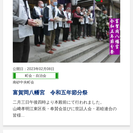
公開日：2023年02月08日
町会・自治会
南砂中央町会
富賀岡八幡宮 令和五年節分祭
二月三日午後四時より本殿前にて行われました。
山﨑孝明江東区長・奉賛会並びに世話人会・若睦連合の
皆様...