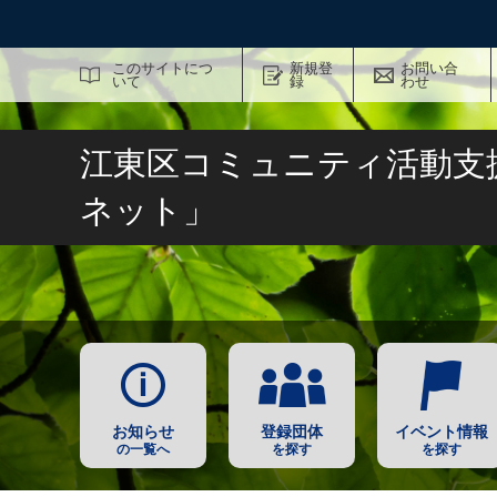
サイト内検索
このサイトにつ
新規登
お問い合
いて
録
わせ
江東区コミュニティ活動支
ネット」
お知らせ
登録団体
イベント情報
の一覧へ
を探す
を探す