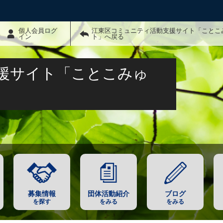
個人会員ログ
江東区コミュニティ活動支援サイト「ことこ
イン
ト」へ戻る
援サイト「ことこみゅ
募集情報
団体活動紹介
ブログ
を探す
をみる
をみる