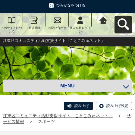
ひらがなをつける
このサイトにつ
新規登録
お問い合わせ
個人会員ログイ
江東区コミュニ
いて
ン
ティ活動支援サ
イト「ことこみ
ゅネット」へ戻
江東区コミュニティ活動支援サイト「ことこみゅネット」
る
MENU
読み上げ
読み上げ設定
江東区コミュニティ活動支援サイト「ことこみゅネット」
＞
サ
ービス情報
＞
スポーツ