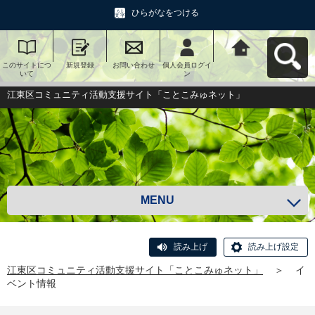
ひらがなをつける
このサイトにつ
新規登録
お問い合わせ
個人会員ログイ
江東区コミュニ
いて
ン
ティ活動支援サ
イト「ことこみ
ゅネット」へ戻
江東区コミュニティ活動支援サイト「ことこみゅネット」
る
MENU
読み上げ
読み上げ設定
江東区コミュニティ活動支援サイト「ことこみゅネット」
＞
イ
ベント情報