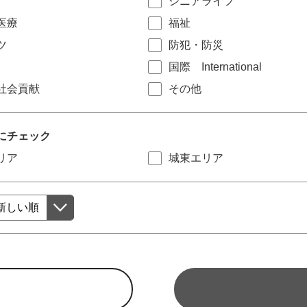
シニアライフ
医療
福祉
ツ
防犯・防災
国際 International
社会貢献
その他
にチェック
リア
城東エリア