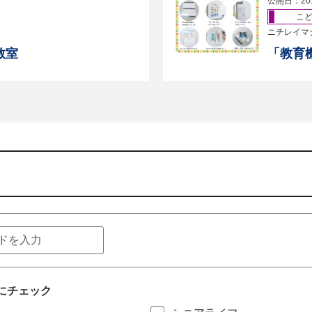
公開日：20
こ
ニチレイマ
教室
「教育
にチェック