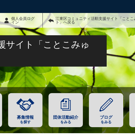
個人会員ログ
江東区コミュニティ活動支援サイト「ことこ
イン
ト」へ戻る
援サイト「ことこみゅ
募集情報
団体活動紹介
ブログ
を探す
をみる
をみる