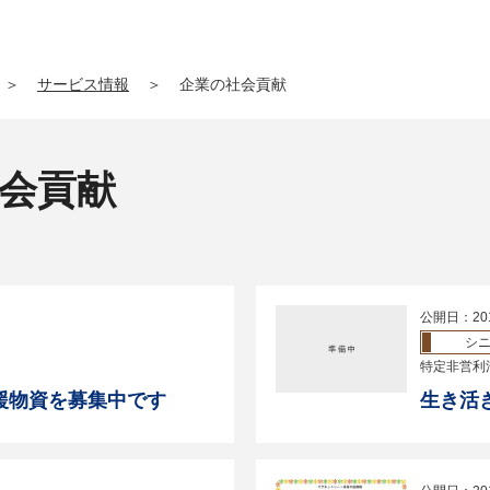
＞
サービス情報
＞
企業の社会貢献
社会貢献
公開日：20
シ
特定非営利
援物資を募集中です
生き活