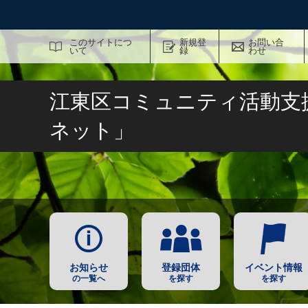
サイト内検索
このサイトにつ
新規登
お問い合
いて
録
わせ
江東区コミュニティ活動支
ネット」
お知らせ
登録団体
イベント情報
の一覧へ
を探す
を探す