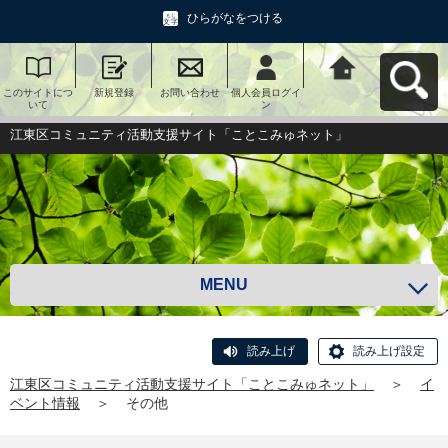
ひらがなをつける
このサイトにつ
新規登録
お問い合わせ
個人会員ログイ
江東区コミュニ
いて
ン
ティ活動支援サ
イト「ことこみ
ゅネット」へ戻
江東区コミュニティ活動支援サイト「ことこみゅネット」
る
MENU
読み上げ
読み上げ設定
江東区コミュニティ活動支援サイト「ことこみゅネット」
＞
イ
ベント情報
＞
その他