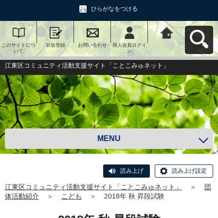
ひらがなをつける
このサイトにつ
新規登録
お問い合わせ
個人会員ログイ
江東区コミュニ
いて
ン
ティ活動支援サ
イト「ことこみ
ゅネット」へ戻
江東区コミュニティ活動支援サイト「ことこみゅネット」
る
MENU
読み上げ
読み上げ設定
江東区コミュニティ活動支援サイト「ことこみゅネット」
＞
団
体活動紹介
＞
こども
＞
2018年 秋 昇段試験