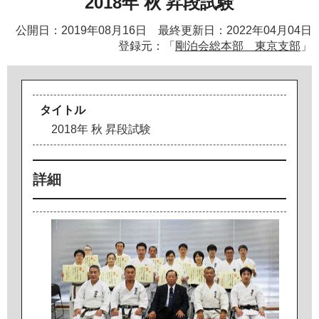
2018年 秋 昇段試験
公開日：2019年08月16日 最終更新日：2022年04月04日
登録元：「
剛泊会総本部 東京支部
」
タイトル
2
0
1
8
年
秋
昇
段
試
験
詳細