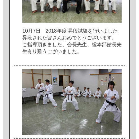
1
0
月
7
日
2
0
1
8
年
度
昇
段
試
験
を
行
い
ま
し
た
昇
段
さ
れ
た
皆
さ
ん
お
め
で
と
う
ご
ざ
い
ま
す
。
ご
指
導
頂
き
ま
し
た
、
会
長
先
生
、
総
本
部
館
長
先
生
有
り
難
う
ご
ざ
い
ま
し
た
。