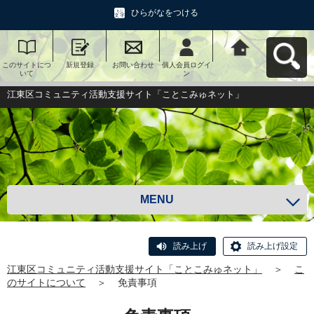
ひらがなをつける
このサイトにつ
新規登録
お問い合わせ
個人会員ログイ
江東区コミュニ
いて
ン
ティ活動支援サ
イト「ことこみ
ゅネット」へ戻
江東区コミュニティ活動支援サイト「ことこみゅネット」
る
MENU
読み上げ
読み上げ設定
江東区コミュニティ活動支援サイト「ことこみゅネット」
＞
こ
のサイトについて
＞
免責事項