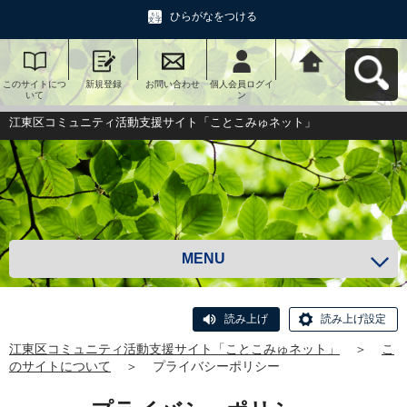
ひらがなをつける
このサイトにつ
新規登録
お問い合わせ
個人会員ログイ
江東区コミュニ
いて
ン
ティ活動支援サ
イト「ことこみ
ゅネット」へ戻
江東区コミュニティ活動支援サイト「ことこみゅネット」
る
MENU
読み上げ
読み上げ設定
江東区コミュニティ活動支援サイト「ことこみゅネット」
＞
こ
のサイトについて
＞
プライバシーポリシー