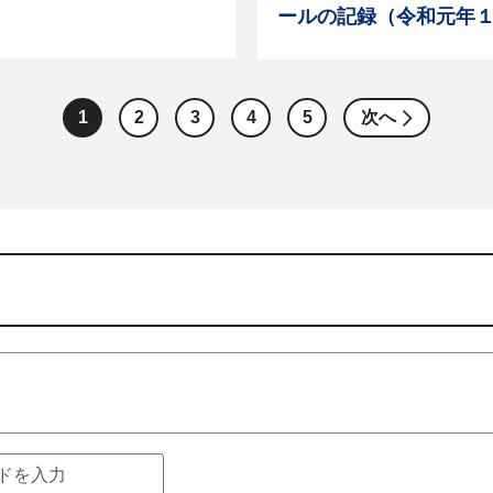
ールの記録（令和元年
1
2
3
4
5
次へ