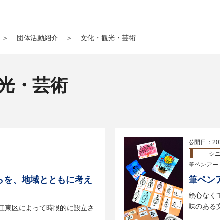
＞
団体活動紹介
＞
文化・観光・芸術
観光・芸術
公開日：20
シ
筆ペンアー
らを、地域とともに考え
筆ペン
絵心なく
味のある
に江東区によって時限的に設立さ