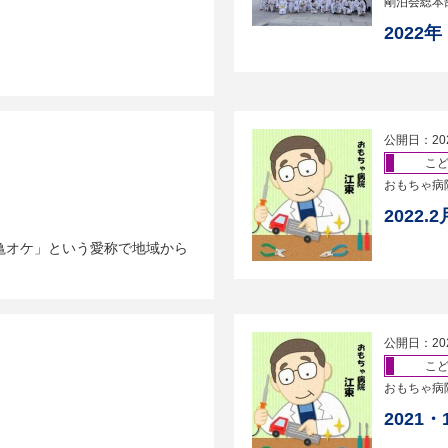
剛泊会総本
2022
公開日：20
こ
おもちゃ病
2022
亀オケ」という愛称で地域から
公開日：20
こ
おもちゃ病
2021