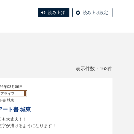
読み上げ
読み上げ設定
表示件数：163件
26年03月06日
ニアライフ
ト書 城東
アート書 城東
ても大丈夫！！
文字が描けるようになります！