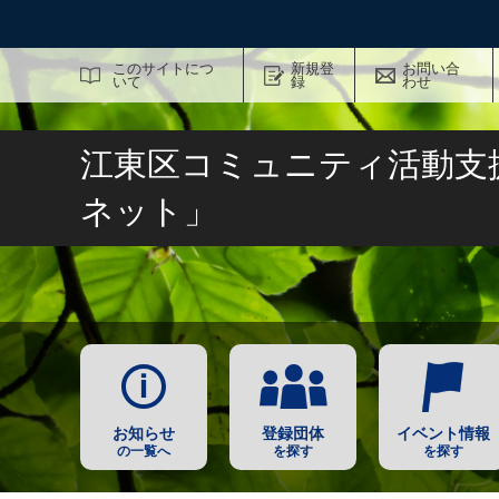
サイト内検索
このサイトにつ
新規登
お問い合
いて
録
わせ
江東区コミュニティ活動支
ネット」
お知らせ
登録団体
イベント情報
の一覧へ
を探す
を探す