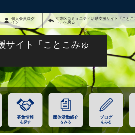
個人会員ログ
江東区コミュニティ活動支援サイト「ことこ
イン
ト」へ戻る
援サイト「ことこみゅ
募集情報
団体活動紹介
ブログ
を探す
をみる
をみる