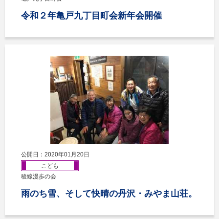
令和２年亀戸九丁目町会新年会開催
公開日：2020年01月20日
こども
稜線漫歩の会
雨のち雪、そして快晴の丹沢・みやま山荘。