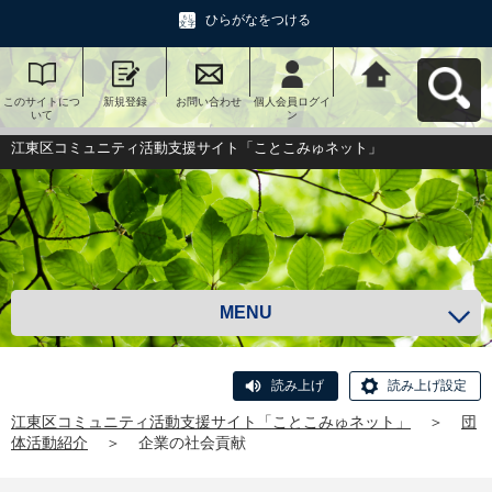
ひらがなをつける
このサイトにつ
新規登録
お問い合わせ
個人会員ログイ
江東区コミュニ
いて
ン
ティ活動支援サ
イト「ことこみ
ゅネット」へ戻
江東区コミュニティ活動支援サイト「ことこみゅネット」
る
MENU
読み上げ
読み上げ設定
江東区コミュニティ活動支援サイト「ことこみゅネット」
＞
団
体活動紹介
＞
企業の社会貢献