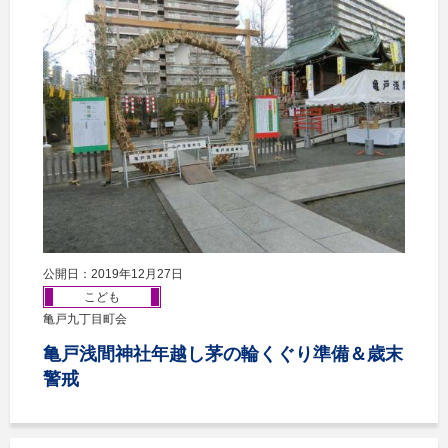
公開日：2019年12月27日
こども
亀戸九丁目町会
亀戸浅間神社年越し茅の輪くぐり準備＆歳末
警戒