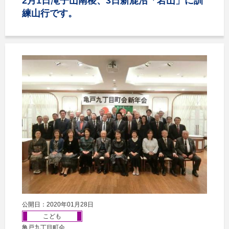
2月1日滝子山南稜、3日新鹿沼「岩山」に訓
練山行です。
公開日：2020年01月28日
こども
亀戸九丁目町会