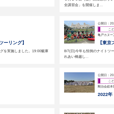
全講習会」を開催しま...
公開日：20
こ
亀戸カヌー
ツーリング】
【東京
グを実施しました。19:00艇庫
8/7(日)今年も恒例のナイト
れあい橋越し...
公開日：20
こ
剛泊会総本
2022