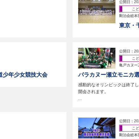
公開日：20
こ
剛泊会総本
東京・
公開日：20
こ
亀戸カヌー
道少年少女競技大会
パラカヌー瀬立モニカ
感動的なオリンピックは終了しま
開会されます。
...
公開日：20
こ
剛泊会総本