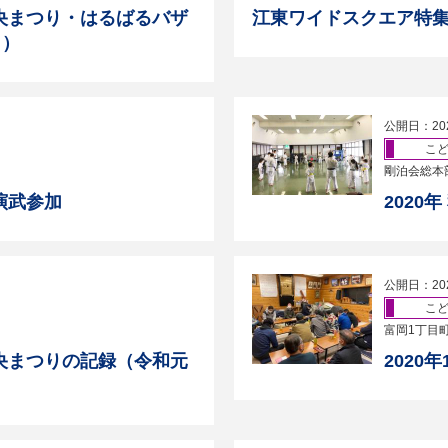
央まつり・はるばるバザ
江東ワイドスクエア特集
日）
公開日：20
こ
剛泊会総本
演武参加
2020
公開日：20
こ
富岡1丁目
央まつりの記録（令和元
2020