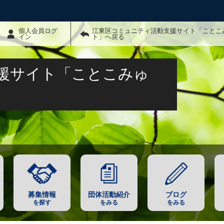
個人会員ログ
江東区コミュニティ活動支援サイト「ことこ
イン
ト」へ戻る
援サイト「ことこみゅ
募集情報
団体活動紹介
ブログ
を探す
をみる
をみる