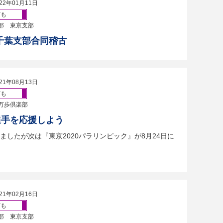
22年01月11日
ども
部 東京支部
千葉支部合同稽古
21年08月13日
ども
万歩倶楽部
選手を応援しよう
したが次は『東京2020パラリンピック』が8月24日に
21年02月16日
ども
部 東京支部