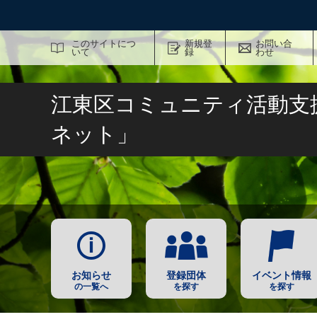
サイト内検索
このサイトにつ
新規登
お問い合
いて
録
わせ
江東区コミュニティ活動支
ネット」
お知らせ
登録団体
イベント情報
の一覧へ
を探す
を探す