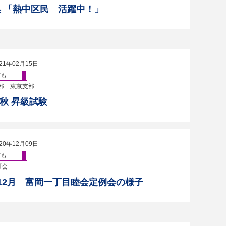
 「熱中区民 活躍中！」
21年02月15日
ども
部 東京支部
年 秋 昇級試験
20年12月09日
ども
町会
年12月 富岡一丁目睦会定例会の様子