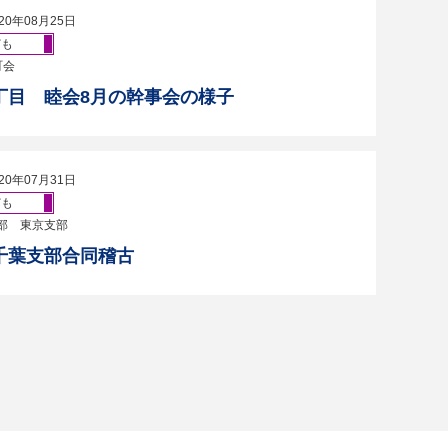
20年08月25日
ども
町会
丁目 睦会8月の幹事会の様子
20年07月31日
ども
部 東京支部
千葉支部合同稽古