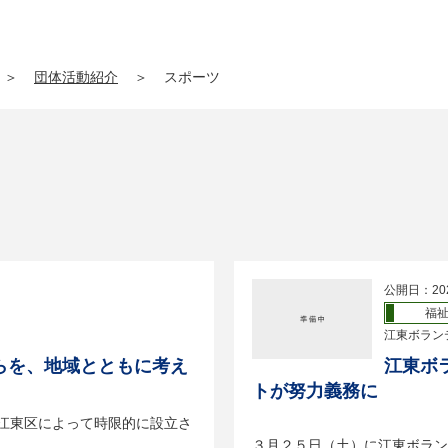
＞
団体活動紹介
＞
スポーツ
公開日：20
福
江東ボラン
らを、地域とともに考え
江東ボ
トが努力義務に
に江東区によって時限的に設立さ
３月２５日（土）に江東ボラン