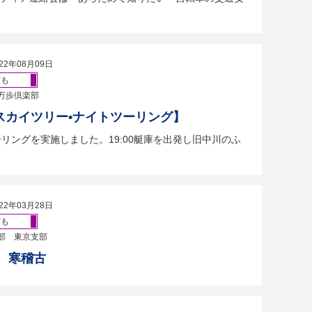
22年08月09日
ども
万歩倶楽部
スカイツリー•ナイトツーリング】
ツーリングを実施しました。19:00艇庫を出発し旧中川のふ
22年03月28日
ども
部 東京支部
年 寒稽古