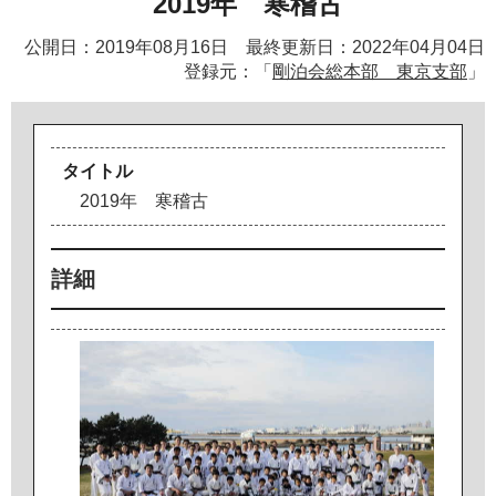
2019年 寒稽古
公開日：2019年08月16日 最終更新日：2022年04月04日
登録元：「
剛泊会総本部 東京支部
」
タイトル
2
0
1
9
年
寒
稽
古
詳細