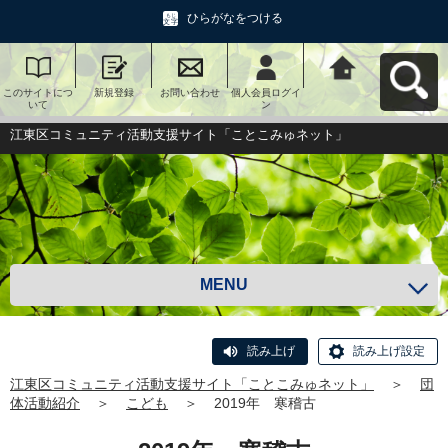
ひらがなをつける
このサイトにつ
新規登録
お問い合わせ
個人会員ログイ
江東区コミュニ
いて
ン
ティ活動支援サ
イト「ことこみ
ゅネット」へ戻
江東区コミュニティ活動支援サイト「ことこみゅネット」
る
MENU
読み上げ
読み上げ設定
江東区コミュニティ活動支援サイト「ことこみゅネット」
＞
団
体活動紹介
＞
こども
＞
2019年 寒稽古