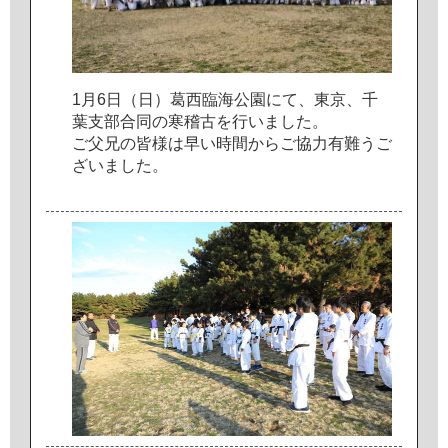
1
月
6
日
（
日
）
葛
西
臨
海
公
園
に
て
、
東
京
、
千
葉
支
部
合
同
の
寒
稽
古
を
行
い
ま
し
た
。
ご
父
兄
の
皆
様
は
早
い
時
間
か
ら
ご
協
力
有
難
う
ご
ざ
い
ま
し
た
。