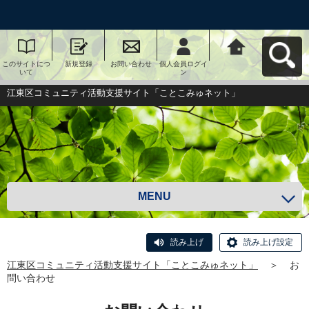
このサイトにつ
新規登録
お問い合わせ
個人会員ログイ
江東区コミュニ
いて
ン
ティ活動支援サ
イト「ことこみ
ゅネット」へ戻
江東区コミュニティ活動支援サイト「ことこみゅネット」
る
MENU
読み上げ
読み上げ設定
江東区コミュニティ活動支援サイト「ことこみゅネット」
＞
お
問い合わせ