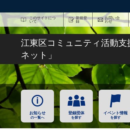
サイト内検索
このサイトにつ
新規登
お問い合
いて
録
わせ
江東区コミュニティ活動支
ネット」
お知らせ
登録団体
イベント情報
の一覧へ
を探す
を探す