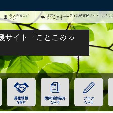
個人会員ログ
江東区コミュニティ活動支援サイト「ことこ
イン
ト」へ戻る
援サイト「ことこみゅ
募集情報
団体活動紹介
ブログ
を探す
をみる
をみる