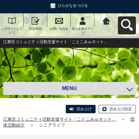
ひらがなをつける
このサイトにつ
新規登録
お問い合わせ
個人会員ログイ
江東区コミュニ
いて
ン
ティ活動支援サ
イト「ことこみ
ゅネット」へ戻
江東区コミュニティ活動支援サイト「ことこみゅネット」
る
MENU
読み上げ
読み上げ設定
江東区コミュニティ活動支援サイト「ことこみゅネット」
＞
団
体活動紹介
＞
シニアライフ