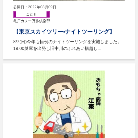
公開日：2022年08月09日
こども
亀戸カヌー万歩倶楽部
【東京スカイツリー•ナイトツーリング】
8/7(日)今年も恒例のナイトツーリングを実施しました。
19:00艇庫を出発し旧中川のふれあい橋越し...