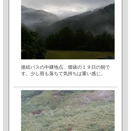
接
続
バ
ス
の
中
継
地
点
、
畑
薙
の
１
９
日
の
朝
で
す
。
少
し
雨
も
落
ち
て
気
持
ち
は
重
い
感
じ
。