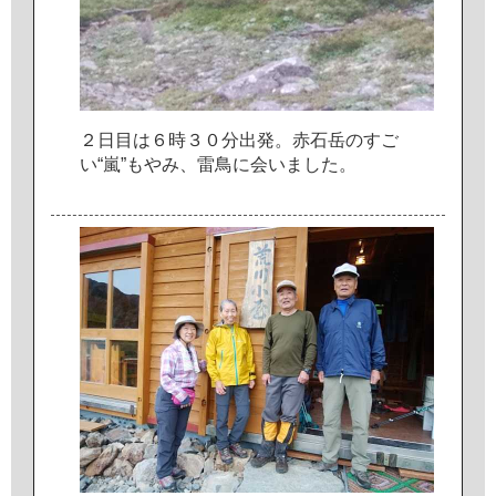
２
日
目
は
６
時
３
０
分
出
発
。
赤
石
岳
の
す
ご
い
“
嵐
”
も
や
み
、
雷
鳥
に
会
い
ま
し
た
。