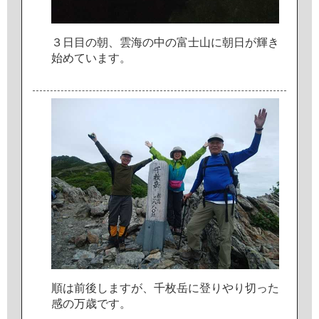
３
日
目
の
朝
、
雲
海
の
中
の
富
士
山
に
朝
日
が
輝
き
始
め
て
い
ま
す
。
順
は
前
後
し
ま
す
が
、
千
枚
岳
に
登
り
や
り
切
っ
た
感
の
万
歳
で
す
。