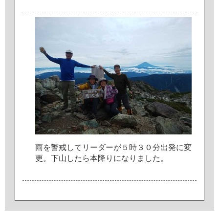
雨
を
警
戒
し
て
リ
ー
ダ
ー
が
５
時
３
０
分
出
発
に
変
更
。
下
山
し
た
ら
本
降
り
に
な
り
ま
し
た
。