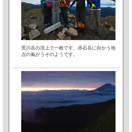
荒
川
岳
の
頂
上
で
一
枚
で
す
。
赤
石
岳
に
向
か
う
地
点
の
嵐
が
う
そ
の
よ
う
で
す
。