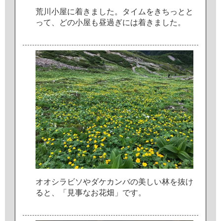
荒
川
小
屋
に
着
き
ま
し
た
。
タ
イ
ム
を
き
ち
っ
と
と
っ
て
、
ど
の
小
屋
も
昼
過
ぎ
に
は
着
き
ま
し
た
。
オ
オ
シ
ラ
ビ
ソ
や
ダ
ケ
カ
ン
バ
の
美
し
い
林
を
抜
け
る
と
、
「
見
事
な
お
花
畑
」
で
す
。