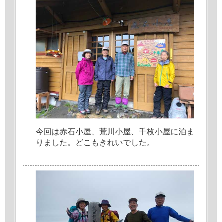
今
回
は
赤
石
小
屋
、
荒
川
小
屋
、
千
枚
小
屋
に
泊
ま
り
ま
し
た
。
ど
こ
も
き
れ
い
で
し
た
。