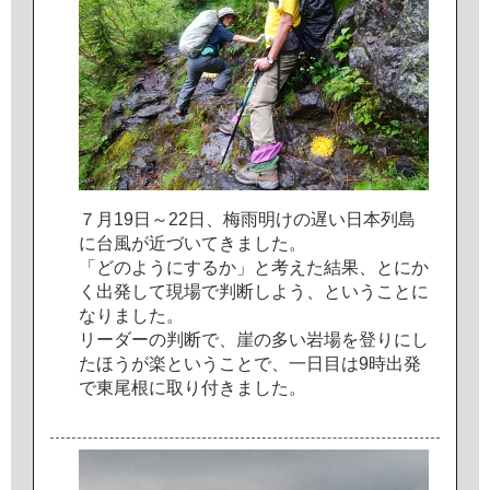
７
月
1
9
日
～
2
2
日
、
梅
雨
明
け
の
遅
い
日
本
列
島
に
台
風
が
近
づ
い
て
き
ま
し
た
。
「
ど
の
よ
う
に
す
る
か
」
と
考
え
た
結
果
、
と
に
か
く
出
発
し
て
現
場
で
判
断
し
よ
う
、
と
い
う
こ
と
に
な
り
ま
し
た
。
リ
ー
ダ
ー
の
判
断
で
、
崖
の
多
い
岩
場
を
登
り
に
し
た
ほ
う
が
楽
と
い
う
こ
と
で
、
一
日
目
は
9
時
出
発
で
東
尾
根
に
取
り
付
き
ま
し
た
。