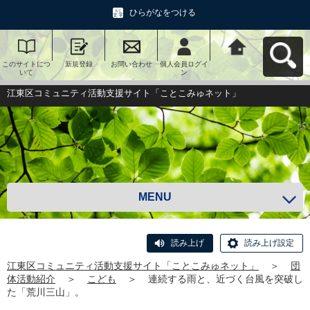
ひらがなをつける
このサイトにつ
新規登録
お問い合わせ
個人会員ログイ
江東区コミュニ
いて
ン
ティ活動支援サ
イト「ことこみ
ゅネット」へ戻
江東区コミュニティ活動支援サイト「ことこみゅネット」
る
MENU
読み上げ
読み上げ設定
江東区コミュニティ活動支援サイト「ことこみゅネット」
＞
団
体活動紹介
＞
こども
＞
連続する雨と、近づく台風を突破し
た「荒川三山」。