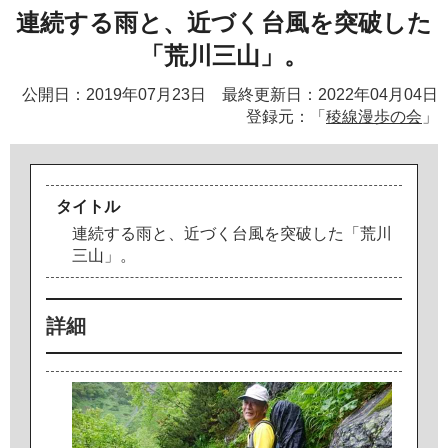
連続する雨と、近づく台風を突破した
「荒川三山」。
公開日：2019年07月23日 最終更新日：2022年04月04日
登録元：「
稜線漫歩の会
」
タイトル
連
続
す
る
雨
と
、
近
づ
く
台
風
を
突
破
し
た
「
荒
川
三
山
」
。
詳細