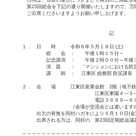
第23回総会を下記の通り開催いたしますので、万
ご出席くださいますようお願い申し上げます。
敬
記
１． 日 時 令和６年５月１８日 (土)
総 会 ： 午後１時１５分～
記念講演 ： 午後２時００分～午後３
演 題 ： 「マンションにおける防災
講 師 ： 江東区 総務部 防災課長 岩
２． 会 場 江東区産業会館 2階（地下鉄東
江東区東陽４―５―
電話３６９９―６０
（会場が交流会とは違いますのでご
出欠の有無を同封ハガキにより５月１０日(金)
出席される方は、同封の 第23回定期総会議案
～～～～～～～～～～～～～～～～～～～～～～～