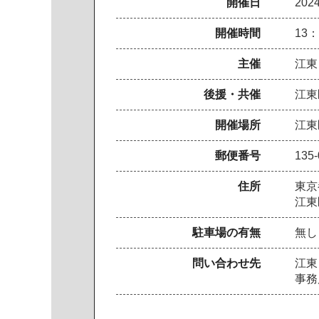
開催日
20
開催時間
13
主催
江東
後援・共催
江東
開催場所
江東
郵便番号
135-
住所
東京
江東
駐車場の有無
無し
問い合わせ先
江東
事