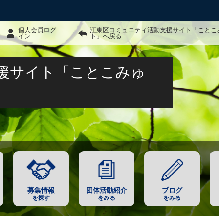
個人会員ログ
江東区コミュニティ活動支援サイト「ことこ
イン
ト」へ戻る
援サイト「ことこみゅ
募集情報
団体活動紹介
ブログ
を探す
をみる
をみる