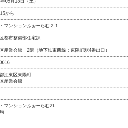
24年05月18日（土）
：15から
・マンションふぉーらむ２１
区都市整備部住宅課
区産業会館 2階（地下鉄東西線：東陽町駅4番出口）
0016
都江東区東陽町
区産業会館
・マンションふぉーらむ21
務局