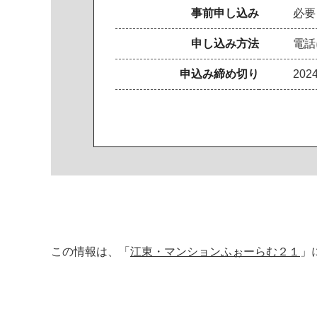
事前申し込み
必要
申し込み方法
電話
申込み締め切り
202
この情報は、「
江東・マンションふぉーらむ２１
」