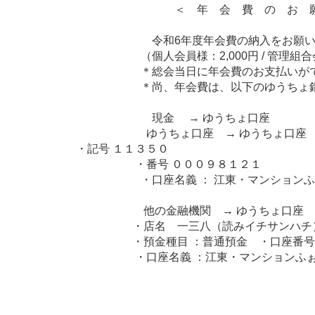
＜ 年 会 費 の お 願 
令和6年度年会費の納入をお願い申
（個人会員様：2,000円 / 管理組合会員様：
＊総会当日に年会費のお支払いができます
＊尚、年会費は、以下のゆうちょ銀行口
現金 → ゆうちょ口座
ゆうちょ口座 → ゆうちょ口座
・記号 １１３５０
・番号 ０００９８１２１
・口座名義 ： 江東・マンションふぉ
他の金融機関 → ゆうちょ口座
・店名 一三八（読みイチサンハチ） 
・預金種目 ：普通預金 ・口座番号０
・口座名義 ：江東・マンションふぉー
以