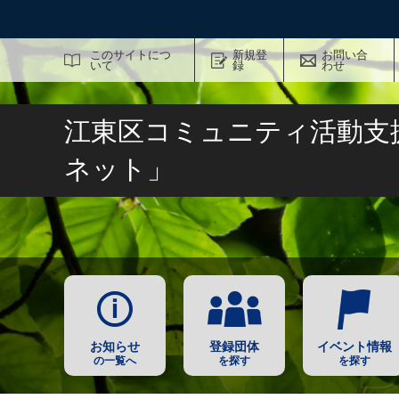
サイト内検索
このサイトにつ
新規登
お問い合
いて
録
わせ
江東区コミュニティ活動支
ネット」
お知らせ
登録団体
イベント情報
の一覧へ
を探す
を探す