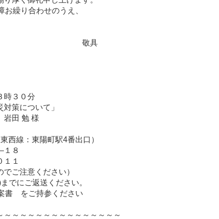
障お繰り合わせのうえ、
具
時３０分
対策について」
田 勉 様
西線：東陽町駅4番出口）
１８
１１
注意ください）
までにご返送ください。
書 をご持参ください
～～～～～～～～～～～～～～～～