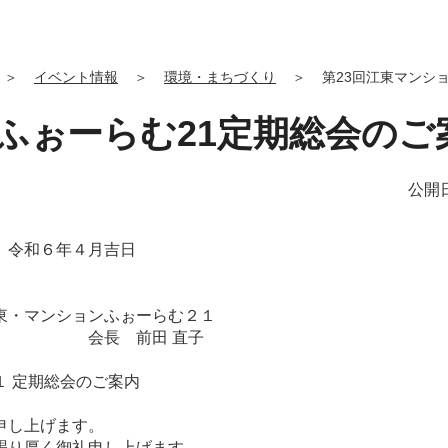
＞
イベント情報
＞
環境・まちづくり
＞
第23回江東マンシ
ふぉーらむ21定期総会のご
公開日
月吉日
ぉーらむ２１
 直子
期総会のご案内
申し上げます。
賜り厚く御礼申し上げます。