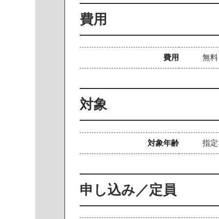
費用
費用
無料
対象
対象年齢
指定
申し込み／定員