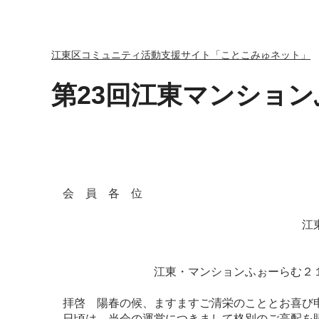
江東区コミュニティ活動支援サイト「ことこみゅネット」
第23回江東マンション
令和６年４
会 員 各 位
江東・マンションふ
会長 前田
江東・マンションふぉーらむ２１ 定
拝啓 陽春の候、ますますご清栄のこととお喜び
日頃は、当会の運営につきまして格別のご高配を