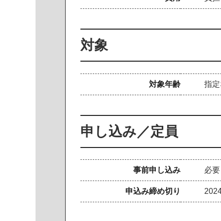
対象
対象年齢
指定
申し込み／定員
事前申し込み
必要
申込み締め切り
202