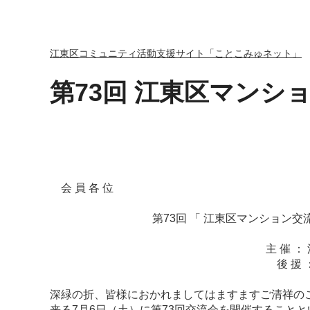
江東区コミュニティ活動支援サイト「ことこみゅネット」
第73回 江東区マンシ
2024年
会 員 各 位
第73回 「 江東区マンション交流会 
主 催 ： 江東・マンショ
後 援 ： 江東区 都市
深緑の折、皆様におかれましてはますますご清祥の
来る7月6日（土）に第73回交流会を開催すること