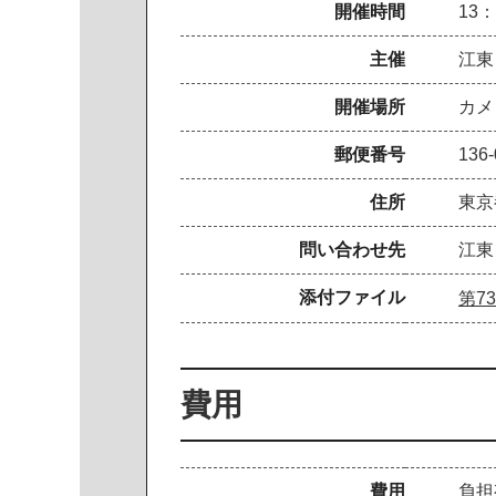
開催時間
13：
主催
江東
開催場所
カメ
郵便番号
136-
住所
東京
問い合わせ先
江東
添付ファイル
第7
費用
費用
負担