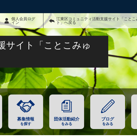
個人会員ログ
江東区コミュニティ活動支援サイト「ことこ
イン
ト」へ戻る
援サイト「ことこみゅ
募集情報
団体活動紹介
ブログ
を探す
をみる
をみる