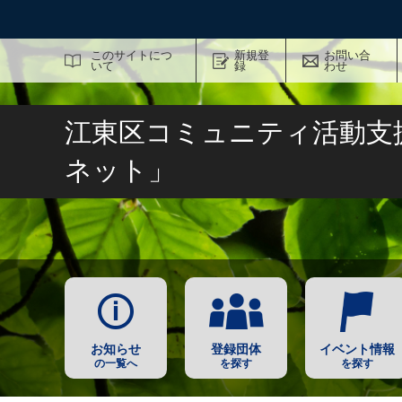
サイト内検索
このサイトにつ
新規登
お問い合
いて
録
わせ
江東区コミュニティ活動支
ネット」
お知らせ
登録団体
イベント情報
の一覧へ
を探す
を探す