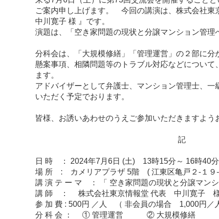
ご案内申し上げます。 今回の講演は、株式会社東京
中川寛子 様 』です。
演題は、「空き家問題の現状と分譲マンション管理
分科会は、「大規模修繕」「管理運営」の２部に分
懸案事項、相隣問題等のトラブル対応などについて
ます。
アドバイザーとして弁護士、マンション管理士、一
いただく予定でおります。
皆様、お誘いあわせのうえご参加いただきますよう
記
日 時 ： 2024年7月6日 (土) 13時15分～ 16時40
場 所 : カメリアプラザ 5階 ( 江東区亀戸２-１９
講 演 テ ー マ ： 「 空き家問題の現状と分譲マン
講 師 ： 株式会社東京情報堂 代表 中川寛子 
参 加 費 : 500円 ／人 （ 非会員の場合 1,000円／
分 科 会 ： ① 管理運営 ② 大規模修繕