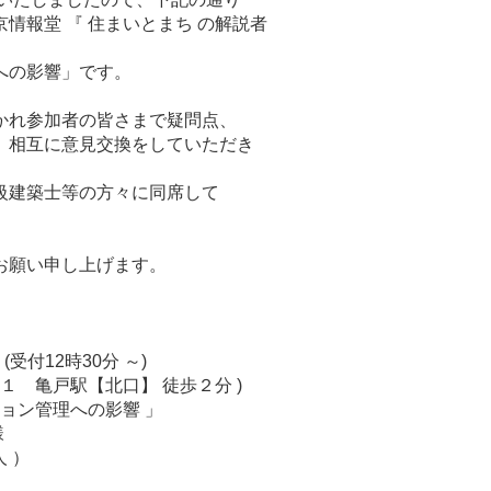
情報堂 『 住まいとまち の解説者
への影響」です。
かれ参加者の皆さまで疑問点、
、相互に意見交換をしていただき
級建築士等の方々に同席して
お願い申し上げます。
分 (受付12時30分 ～)
-１ 亀戸駅【北口】 徒歩２分 )
ション管理への影響 」
様
人 ）