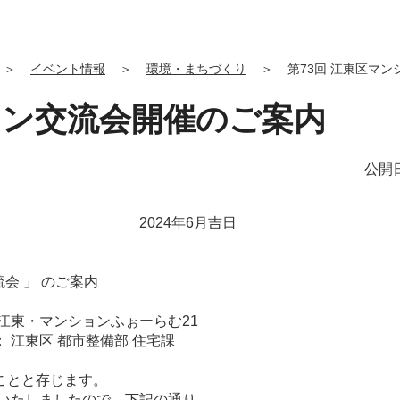
＞
イベント情報
＞
環境・まちづくり
＞
第73回 江東区マ
ョン交流会開催のご案内
公開日
6月吉日
」 のご案内
ンふぉーらむ21
整備部 住宅課
ことと存じます。
といたしましたので、下記の通り