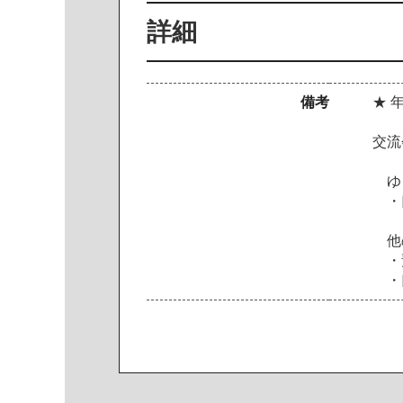
詳細
備考
★ 
交流
ゆう
・口
他の
・預
・口