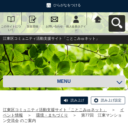
ひらがなをつける
このサイトにつ
新規登録
お問い合わせ
個人会員ログイ
江東区コミュニ
いて
ン
ティ活動支援サ
イト「ことこみ
ゅネット」へ戻
江東区コミュニティ活動支援サイト「ことこみゅネット」
る
MENU
読み上げ
読み上げ設定
江東区コミュニティ活動支援サイト「ことこみゅネット」
＞
イ
ベント情報
＞
環境・まちづくり
＞
第77回 江東マンショ
ン交流会 のご案内