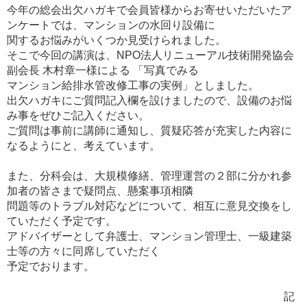
今年の総会出欠ハガキで会員皆様からお寄せいただいたア
ンケートでは、マンションの水回り設備に
関するお悩みがいくつか見受けられました。
そこで今回の講演は、NPO法人リニューアル技術開発協会
副会長 木村章一様による 「写真でみる
マンション給排水管改修工事の実例」としました。
出欠ハガキにご質問記入欄を設けましたので、設備のお悩
み事をぜひご記入ください。
ご質問は事前に講師に通知し、質疑応答が充実した内容に
なるようにと、考えています。
また、分科会は、大規模修繕、管理運営の２部に分かれ参
加者の皆さまで疑問点、懸案事項相隣
問題等のトラブル対応などについて、相互に意見交換をし
ていただく予定です。
アドバイザーとして弁護士、マンション管理士、一級建築
士等の方々に同席していただく
予定でおります。
記