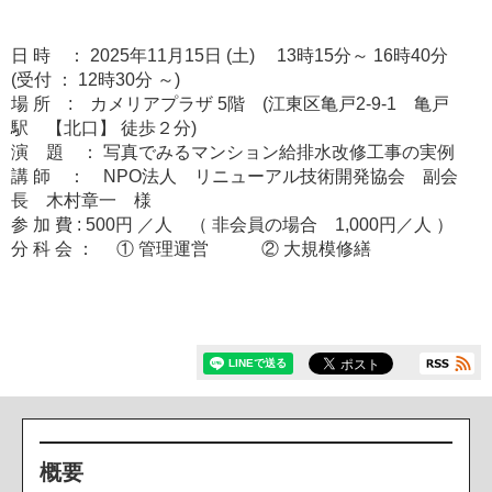
日 時 ： 2025年11月15日 (土) 13時15分～ 16時40分
(受付 ： 12時30分 ～)
場 所 : カメリアプラザ 5階 (江東区亀戸2-9-1 亀戸
駅 【北口】 徒歩２分)
演 題 ： 写真でみるマンション給排水改修工事の実例
講 師 ： NPO法人 リニューアル技術開発協会 副会
長 木村章一 様
参 加 費 : 500円 ／人 （ 非会員の場合 1,000円／人 ）
分 科 会 ： ① 管理運営 ② 大規模修繕
概要