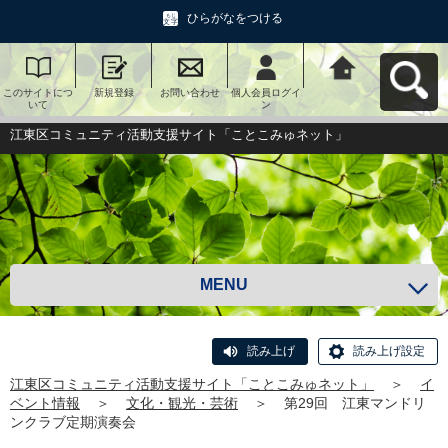
ひらがなをつける
このサイトにつ
新規登録
お問い合わせ
個人会員ログイ
江東区コミュニ
いて
ン
ティ活動支援サ
イト「ことこみ
ゅネット」へ戻
江東区コミュニティ活動支援サイト「ことこみゅネット」
る
MENU
読み上げ
読み上げ設定
江東区コミュニティ活動支援サイト「ことこみゅネット」
＞
イ
ベント情報
＞
文化・観光・芸術
＞
第29回 江東マンドリ
ンクラブ定期演奏会