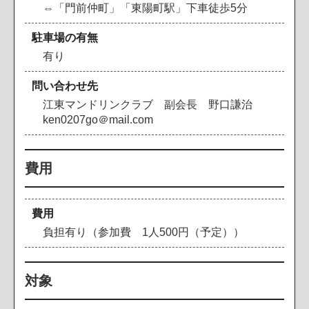
⇔「門前仲町」「東陽町駅」下車徒歩5分
駐車場の有無
有り
問い合わせ先
江東マンドリンクラブ 副会長 野口謙治
ken0207go＠mail.com
費用
費用
負担有り（参加費 1人500円（予定））
対象