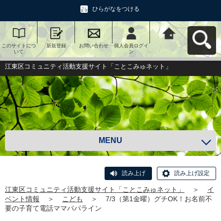
ひらがなをつける
このサイトにつ
新規登録
お問い合わせ
個人会員ログイ
江東区コミュニ
いて
ン
ティ活動支援サ
イト「ことこみ
ゅネット」へ戻
江東区コミュニティ活動支援サイト「ことこみゅネット」
る
MENU
読み上げ
読み上げ設定
江東区コミュニティ活動支援サイト「ことこみゅネット」
＞
イ
ベント情報
＞
こども
＞
7/3（第1金曜）グチOK！お名前不
要の子育て電話ママパパライン