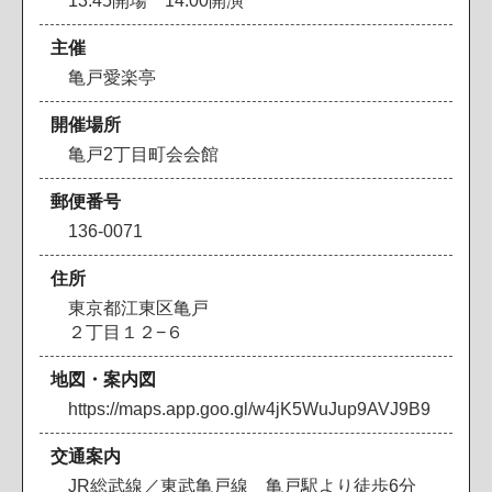
13:45開場 14:00開演
主催
亀戸愛楽亭
開催場所
亀戸2丁目町会会館
郵便番号
136-0071
住所
東京都江東区亀戸
２丁目１２−６
地図・案内図
https://maps.app.goo.gl/w4jK5WuJup9AVJ9B9
交通案内
JR総武線／東武亀戸線 亀戸駅より徒歩6分