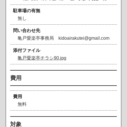
駐車場の有無
無し
問い合わせ先
亀戸愛楽亭事務局 kidoairakutei@gmail.com
添付ファイル
亀戸愛楽亭チラシ90.jpg
費用
費用
無料
対象