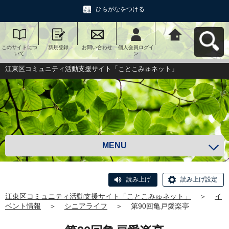
ひらがなをつける
このサイトにつ
新規登録
お問い合わせ
個人会員ログイ
江東区コミュニ
いて
ン
ティ活動支援サ
イト「ことこみ
ゅネット」へ戻
江東区コミュニティ活動支援サイト「ことこみゅネット」
る
MENU
読み上げ
読み上げ設定
江東区コミュニティ活動支援サイト「ことこみゅネット」
＞
イ
ベント情報
＞
シニアライフ
＞
第90回亀戸愛楽亭