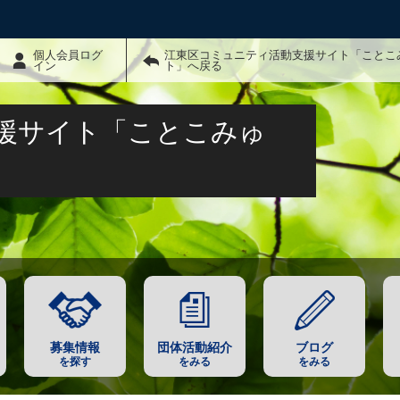
個人会員ログ
江東区コミュニティ活動支援サイト「ことこ
イン
ト」へ戻る
援サイト「ことこみゅ
募集情報
団体活動紹介
ブログ
を探す
をみる
をみる