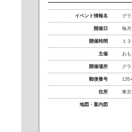
イベント情報名
グラ
開催日
毎月
開催時間
１３
主催
おも
開催場所
グラ
郵便番号
135-
住所
東京
地図・案内図