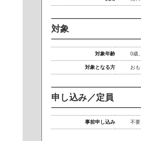
対象
対象年齢
0歳
対象となる方
おも
申し込み／定員
事前申し込み
不要