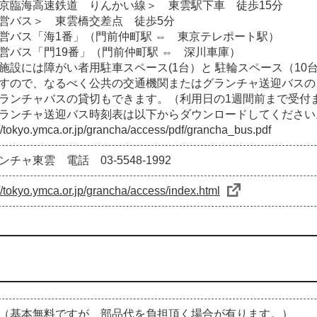
京臨海高速鉄道 りんかい線＞ 東雲駅下車 徒歩15分
営バス＞ 東雲橋交差点 徒歩5分
営バス「海1番」（門前仲町駅 ⇔ 東京テレポート駅）
営バス「門19番」（門前仲町駅 ⇔ 深川車庫）
施設には障がい者用駐車スペース(1台）と 駐輪スペース（10
すので、なるべく公共の交通機関またはグランチャ送迎バスの
ランチャバスの貸切もできます。（利用日の1週間前まで受付
ランチャ送迎バス時刻表は以下からダウンロードしてください
://tokyo.ymca.or.jp/grancha/access/pdf/grancha_bus.pdf
ンチャ東雲 電話 03-5548-1992
://tokyo.ymca.or.jp/grancha/access/index.html
（基本無料ですが、部品代を負担頂く場合が有ります。）