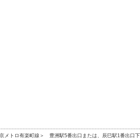
京メトロ有楽町線＞ 豊洲駅5番出口または、辰巳駅1番出口下車