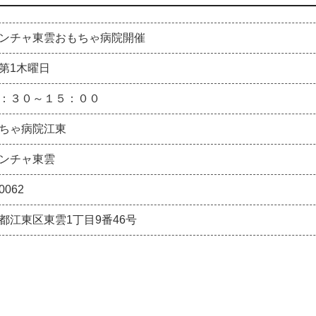
ンチャ東雲おもちゃ病院開催
第1木曜日
：３０～１５：００
ちゃ病院江東
ンチャ東雲
0062
都江東区東雲1丁目9番46号