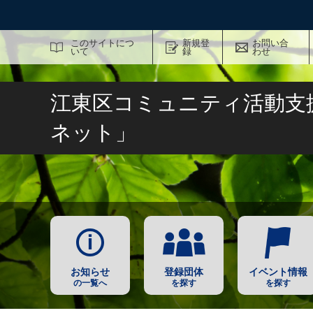
サイト内検索
このサイトにつ
新規登
お問い合
いて
録
わせ
江東区コミュニティ活動支
ネット」
お知らせ
登録団体
イベント情報
の一覧へ
を探す
を探す