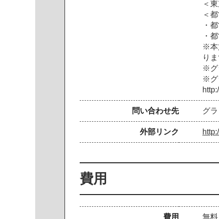
＜東
＜都
・都
・都
※本
りま
※グ
※グ
http
問い合わせ先
グラ
外部リンク
http
費用
費用
無料