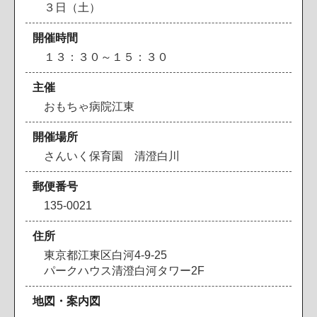
３日（土）
開催時間
１３：３０～１５：３０
主催
おもちゃ病院江東
開催場所
さんいく保育園 清澄白川
郵便番号
135-0021
住所
東京都江東区白河4-9-25
パークハウス清澄白河タワー2F
地図・案内図