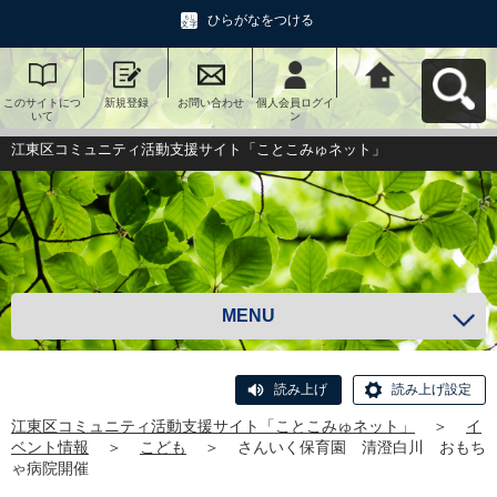
ひらがなをつける
このサイトにつ
新規登録
お問い合わせ
個人会員ログイ
江東区コミュニ
いて
ン
ティ活動支援サ
イト「ことこみ
ゅネット」へ戻
江東区コミュニティ活動支援サイト「ことこみゅネット」
る
MENU
読み上げ
読み上げ設定
江東区コミュニティ活動支援サイト「ことこみゅネット」
＞
イ
ベント情報
＞
こども
＞
さんいく保育園 清澄白川 おもち
ゃ病院開催