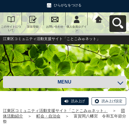
ひらがなをつける
このサイトにつ
新規登録
お問い合わせ
個人会員ログイ
江東区コミュニ
いて
ン
ティ活動支援サ
イト「ことこみ
ゅネット」へ戻
江東区コミュニティ活動支援サイト「ことこみゅネット」
る
MENU
読み上げ
読み上げ設定
江東区コミュニティ活動支援サイト「ことこみゅネット」
＞
団
体活動紹介
＞
町会・自治会
＞
富賀岡八幡宮 令和五年節分
祭