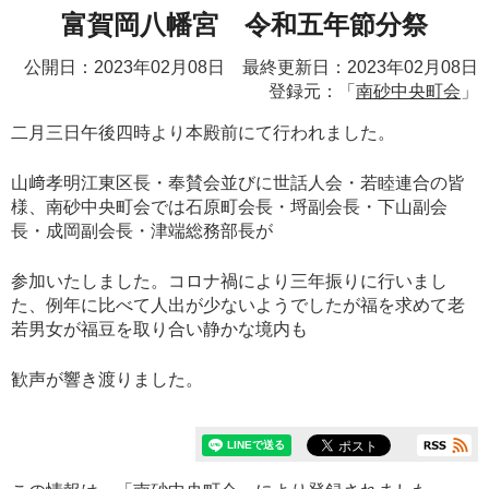
富賀岡八幡宮 令和五年節分祭
公開日：2023年02月08日 最終更新日：2023年02月08日
登録元：「
南砂中央町会
」
二月三日午後四時より本殿前にて行われました。
山﨑孝明江東区長・奉賛会並びに世話人会・若睦連合の皆
様、南砂中央町会では石原町会長・埒副会長・下山副会
長・成岡副会長・津端総務部長が
参加いたしました。コロナ禍により三年振りに行いまし
た、例年に比べて人出が少ないようでしたが福を求めて老
若男女が福豆を取り合い静かな境内も
歓声が響き渡りました。