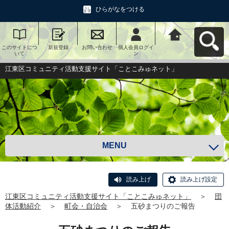
ひらがなをつける
このサイトにつ
新規登録
お問い合わせ
個人会員ログイ
江東区コミュニ
いて
ン
ティ活動支援サ
イト「ことこみ
ゅネット」へ戻
江東区コミュニティ活動支援サイト「ことこみゅネット」
る
MENU
読み上げ
読み上げ設定
江東区コミュニティ活動支援サイト「ことこみゅネット」
＞
団
体活動紹介
＞
町会・自治会
＞
五砂まつりのご報告