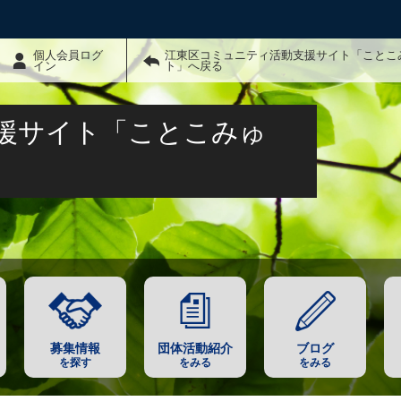
個人会員ログ
江東区コミュニティ活動支援サイト「ことこ
イン
ト」へ戻る
援サイト「ことこみゅ
募集情報
団体活動紹介
ブログ
を探す
をみる
をみる