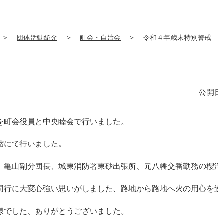
＞
団体活動紹介
＞
町会・自治会
＞
令和４年歳末特別警戒
公開日
を町会役員と中央睦会で行いました。
縮にて行いました。
、亀山副分団長、城東消防署東砂出張所、元八幡交番勤務の櫻
同行に大変心強い思いがしました、路地から路地へ火の用心を
様でした、ありがとうございました。