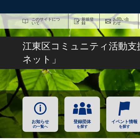
サイト内検索
このサイトにつ
新規登
お問い合
いて
録
わせ
江東区コミュニティ活動支
ネット」
お知らせ
登録団体
イベント情報
の一覧へ
を探す
を探す