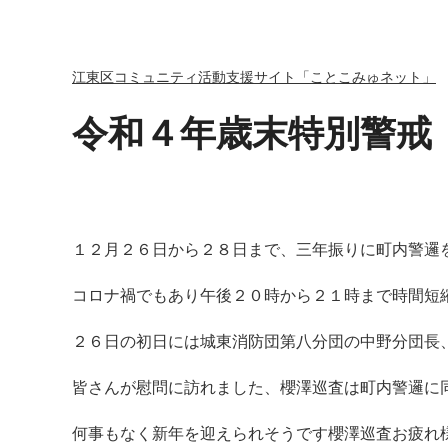
江東区コミュニティ活動支援サイト「ことこみゅネット」
令和４年歳末特別警戒
１２月２６日から２８日まで、三年振りに町内警邏
コロナ禍でもあり午後２０時から２１時まで時間短
２６日の初日には城東消防団第八分団の中野分団長
皆さんが慰問に訪れました、櫻澤巡査は町内警邏に
何事もなく新年を迎えられそうです櫻澤巡査お疲れ