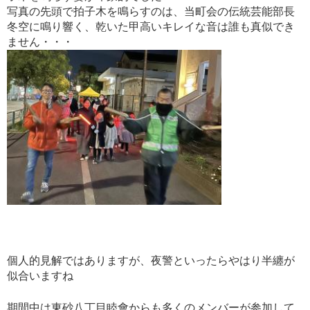
写真の先頭で拍子木を鳴らすのは、当町会の伝統芸能部長
冬空に鳴り響く、乾いた甲高いキレイな音は誰も真似でき
ません・・・
個人的見解ではありますが、夜警といったらやはり半纏が
似合いますね
期間中は東砂八丁目睦會からも多くのメンバーが参加して