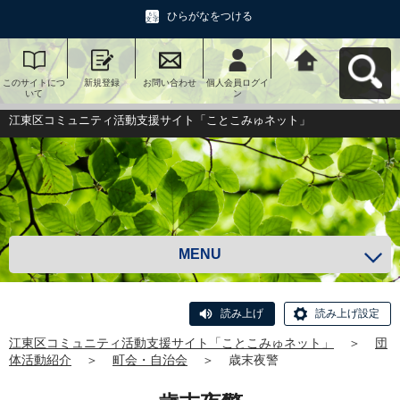
ひらがなをつける
このサイトにつ
新規登録
お問い合わせ
個人会員ログイ
江東区コミュニ
いて
ン
ティ活動支援サ
イト「ことこみ
ゅネット」へ戻
江東区コミュニティ活動支援サイト「ことこみゅネット」
る
MENU
読み上げ
読み上げ設定
江東区コミュニティ活動支援サイト「ことこみゅネット」
＞
団
体活動紹介
＞
町会・自治会
＞
歳末夜警