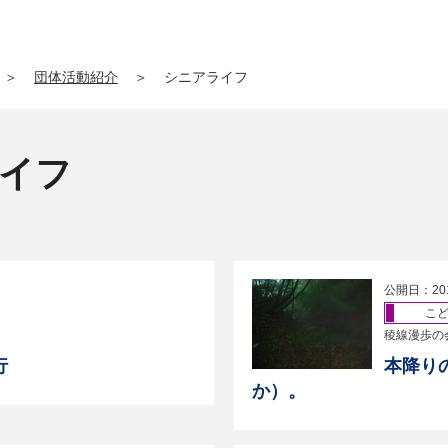
＞
団体活動紹介
＞
シニアライフ
ライフ
公開日：20
こ
稜線漫歩の
行
本降り
か）。