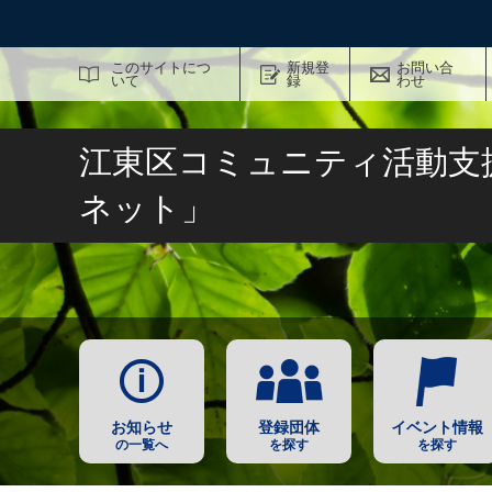
サイト内検索
このサイトにつ
新規登
お問い合
いて
録
わせ
江東区コミュニティ活動支
ネット」
お知らせ
登録団体
イベント情報
の一覧へ
を探す
を探す