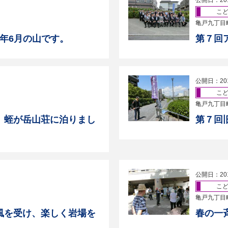
公開日：20
こ
亀戸九丁目
9年6月の山です。
第７回
公開日：20
こ
亀戸九丁目
、蛭が岳山荘に泊りまし
第７回
公開日：20
こ
亀戸九丁目
風を受け、楽しく岩場を
春の一