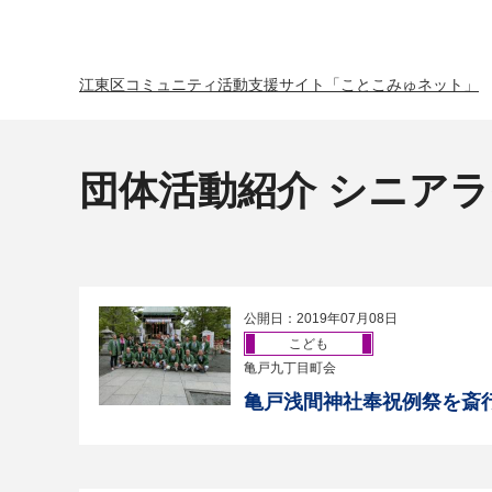
江東区コミュニティ活動支援サイト「ことこみゅネット」
団体活動紹介 シニア
公開日：2019年07月08日
こども
亀戸九丁目町会
亀戸浅間神社奉祝例祭を斎