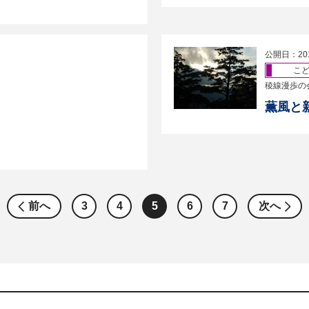
公開日：20
こ
稜線漫歩の
薫風と
前へ
3
4
5
6
7
次へ