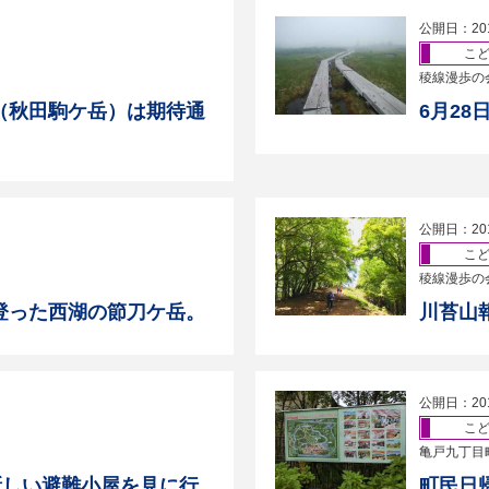
公開日：20
こ
稜線漫歩の
（秋田駒ケ岳）は期待通
6月2
公開日：20
こ
稜線漫歩の
登った西湖の節刀ケ岳。
川苔山
公開日：20
こ
亀戸九丁目
新しい避難小屋を見に行
町民日