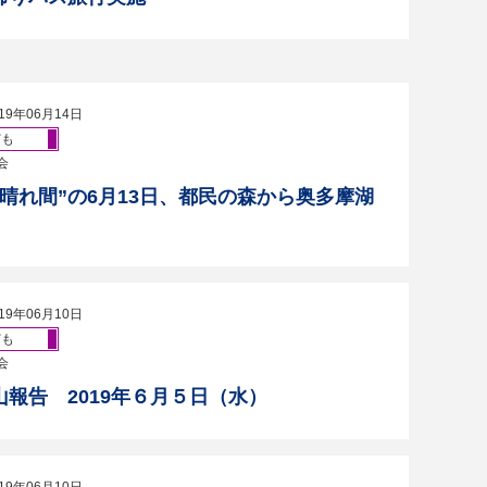
19年06月14日
ども
会
"晴れ間”の6月13日、都民の森から奥多摩湖
19年06月10日
ども
会
山報告 2019年６月５日（水）