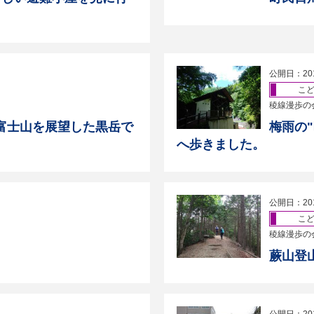
公開日：20
こ
稜線漫歩の
富士山を展望した黒岳で
梅雨の
へ歩きました。
公開日：20
こ
稜線漫歩の
蕨山登