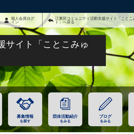
個人会員ログ
江東区コミュニティ活動支援サイト「ことこ
イン
ト」へ戻る
援サイト「ことこみゅ
募集情報
団体活動紹介
ブログ
を探す
をみる
をみる