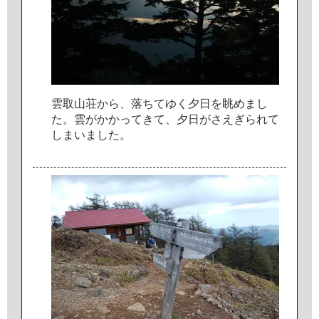
雲
取
山
荘
か
ら
、
落
ち
て
ゆ
く
夕
日
を
眺
め
ま
し
た
。
雲
が
か
か
っ
て
き
て
、
夕
日
が
さ
え
ぎ
ら
れ
て
し
ま
い
ま
し
た
。