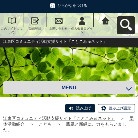
ひらがなをつける
このサイトにつ
新規登録
お問い合わせ
個人会員ログイ
江東区コミュニ
いて
ン
ティ活動支援サ
イト「ことこみ
ゅネット」へ戻
江東区コミュニティ活動支援サイト「ことこみゅネット」
る
MENU
読み上げ
読み上げ設定
江東区コミュニティ活動支援サイト「ことこみゅネット」
＞
団
体活動紹介
＞
こども
＞
薫風と新緑に、力をもらいまし
た。