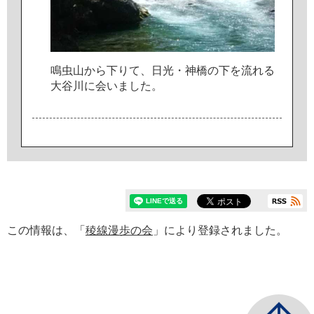
鳴
虫
山
か
ら
下
り
て
、
日
光
・
神
橋
の
下
を
流
れ
る
大
谷
川
に
会
い
ま
し
た
。
この情報は、「
稜線漫歩の会
」により登録されました。