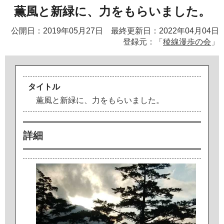
薫風と新緑に、力をもらいました。
公開日：2019年05月27日 最終更新日：2022年04月04日
登録元：「
稜線漫歩の会
」
タイトル
薫
風
と
新
緑
に
、
力
を
も
ら
い
ま
し
た
。
詳細