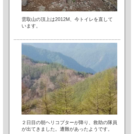
雲
取
山
の
頂
上
は
2
0
1
2
М
、
今
ト
イ
レ
を
直
し
て
い
ま
す
。
２
日
目
の
朝
ヘ
リ
コ
プ
タ
ー
が
降
り
、
救
助
の
隊
員
が
出
て
き
ま
し
た
。
遭
難
が
あ
っ
た
よ
う
で
す
。