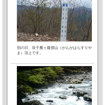
別
の
日
、
笹
子
雁
ヶ
腹
摺
山
（
が
ん
が
は
ら
す
り
や
ま
）
頂
上
で
す
。