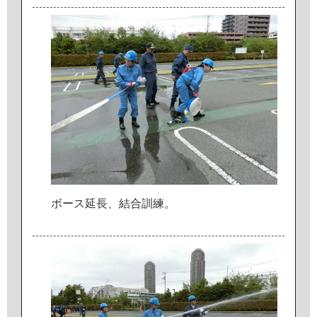
ボ
ー
ス
延
長
、
結
合
訓
練
。