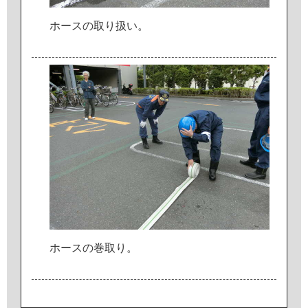
ホ
ー
ス
の
取
り
扱
い
。
ホ
ー
ス
の
巻
取
り
。