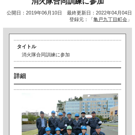
消火隊合同訓練に参加
公開日：2019年06月10日 最終更新日：2022年04月04日
登録元：「
亀戸九丁目町会
」
タイトル
消
火
隊
合
同
訓
練
に
参
加
詳細