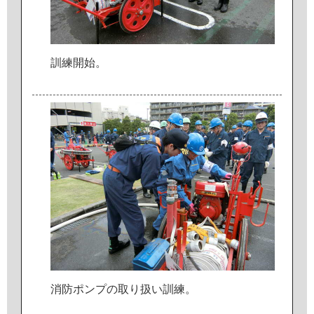
訓
練
開
始
。
消
防
ポ
ン
プ
の
取
り
扱
い
訓
練
。