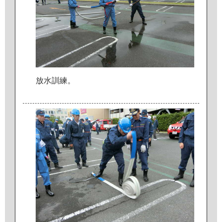
放
水
訓
練
。