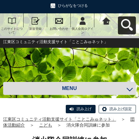
ひらがなをつける
このサイトにつ
新規登録
お問い合わせ
個人会員ログイ
江東区コミュニ
いて
ン
ティ活動支援サ
イト「ことこみ
ゅネット」へ戻
江東区コミュニティ活動支援サイト「ことこみゅネット」
る
MENU
読み上げ
読み上げ設定
江東区コミュニティ活動支援サイト「ことこみゅネット」
＞
団
体活動紹介
＞
こども
＞
消火隊合同訓練に参加