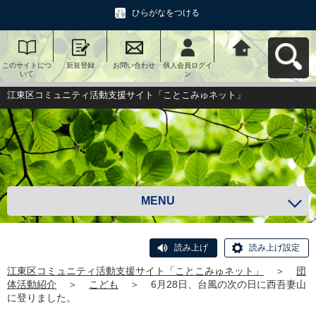
ひらがなをつける
このサイトにつ
新規登録
お問い合わせ
個人会員ログイ
江東区コミュニ
いて
ン
ティ活動支援サ
イト「ことこみ
ゅネット」へ戻
江東区コミュニティ活動支援サイト「ことこみゅネット」
る
MENU
読み上げ
読み上げ設定
江東区コミュニティ活動支援サイト「ことこみゅネット」
＞
団
体活動紹介
＞
こども
＞
6月28日、台風の次の日に西吾妻山
に登りました。