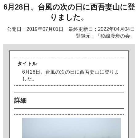
6月28日、台風の次の日に西吾妻山に登
りました。
公開日：2019年07月01日 最終更新日：2022年04月04日
登録元：「
稜線漫歩の会
」
タイトル
6
月
2
8
日
、
台
風
の
次
の
日
に
西
吾
妻
山
に
登
り
ま
し
た
。
詳細