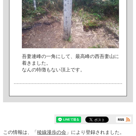
吾
妻
連
峰
の
一
角
に
し
て
、
最
高
峰
の
西
吾
妻
山
に
着
き
ま
し
た
。
な
ん
の
特
徴
も
な
い
頂
上
で
す
。
この情報は、「
稜線漫歩の会
」により登録されました。