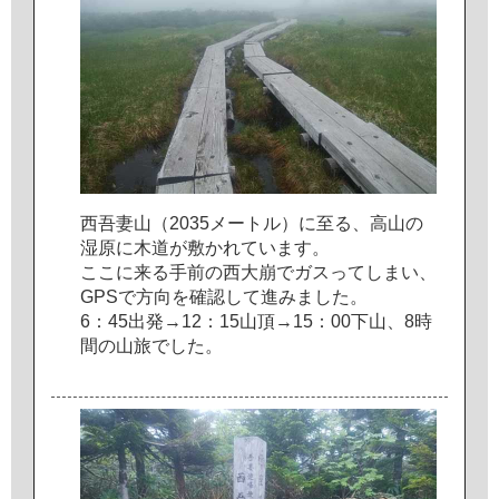
西
吾
妻
山
（
2
0
3
5
メ
ー
ト
ル
）
に
至
る
、
高
山
の
湿
原
に
木
道
が
敷
か
れ
て
い
ま
す
。
こ
こ
に
来
る
手
前
の
西
大
崩
で
ガ
ス
っ
て
し
ま
い
、
G
P
S
で
方
向
を
確
認
し
て
進
み
ま
し
た
。
6
：
4
5
出
発
→
1
2
：
1
5
山
頂
→
1
5
：
0
0
下
山
、
8
時
間
の
山
旅
で
し
た
。