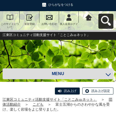
ひらがなをつける
このサイトにつ
新規登録
お問い合わせ
個人会員ログイ
江東区コミュニ
いて
ン
ティ活動支援サ
イト「ことこみ
ゅネット」へ戻
江東区コミュニティ活動支援サイト「ことこみゅネット」
る
MENU
読み上げ
読み上げ設定
江東区コミュニティ活動支援サイト「ことこみゅネット」
＞
団
体活動紹介
＞
こども
＞
富士五湖からのさわやかな風を受
け、楽しく岩場をよじ登りました。