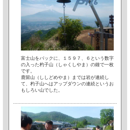
富
士
山
を
バ
ッ
ク
に
、
１
５
９
７
、
６
と
い
う
数
字
の
入
っ
た
杓
子
山
（
し
ゃ
く
し
や
ま
）
の
鐘
で
一
枚
で
す
。
鹿
留
山
（
し
し
ど
め
や
ま
）
ま
で
は
岩
が
連
続
し
て
、
杓
子
山
へ
は
ア
ッ
プ
ダ
ウ
ン
の
連
続
と
い
う
お
も
し
ろ
い
山
で
し
た
。