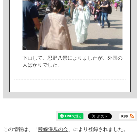
下
山
し
て
、
忍
野
八
景
に
よ
り
ま
し
た
が
、
外
国
の
人
ば
か
り
で
し
た
。
この情報は、「
稜線漫歩の会
」により登録されました。