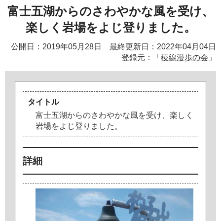
富士五湖からのさわやかな風を受け、
楽しく岩場をよじ登りました。
公開日：2019年05月28日 最終更新日：2022年04月04日
登録元：「
稜線漫歩の会
」
タイトル
富
士
五
湖
か
ら
の
さ
わ
や
か
な
風
を
受
け
、
楽
し
く
岩
場
を
よ
じ
登
り
ま
し
た
。
詳細