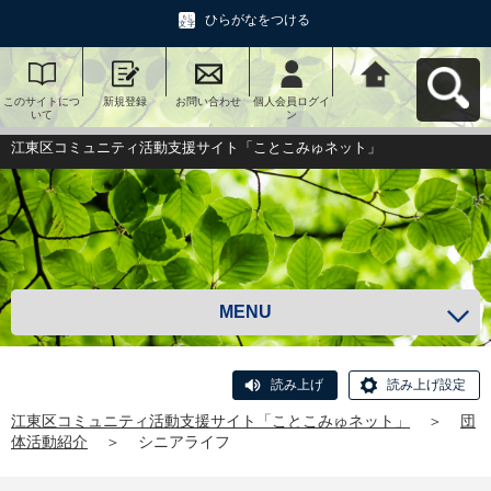
ひらがなをつける
このサイトにつ
新規登録
お問い合わせ
個人会員ログイ
江東区コミュニ
いて
ン
ティ活動支援サ
イト「ことこみ
ゅネット」へ戻
江東区コミュニティ活動支援サイト「ことこみゅネット」
る
MENU
読み上げ
読み上げ設定
江東区コミュニティ活動支援サイト「ことこみゅネット」
＞
団
体活動紹介
＞
シニアライフ