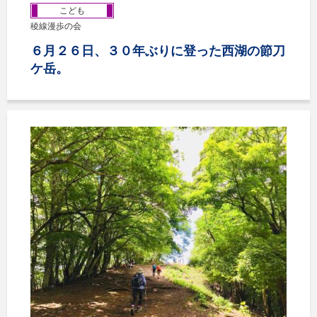
こども
稜線漫歩の会
６月２６日、３０年ぶりに登った西湖の節刀
ケ岳。