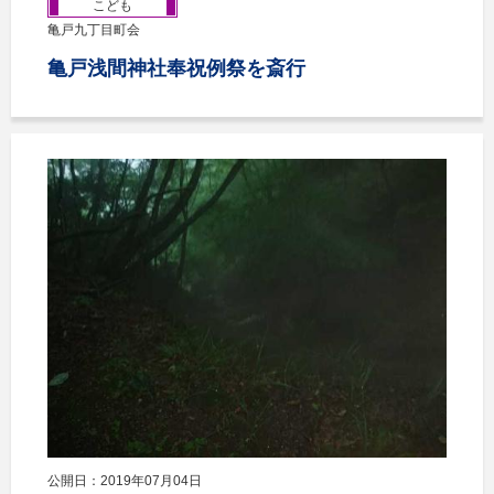
こども
亀戸九丁目町会
亀戸浅間神社奉祝例祭を斎行
公開日：2019年07月04日