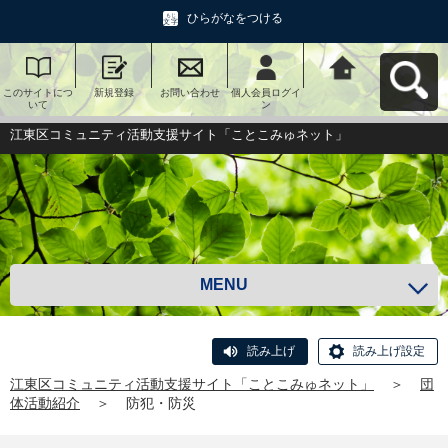
ひらがなをつける
このサイトにつ
新規登録
お問い合わせ
個人会員ログイ
江東区コミュニ
いて
ン
ティ活動支援サ
イト「ことこみ
ゅネット」へ戻
江東区コミュニティ活動支援サイト「ことこみゅネット」
る
MENU
読み上げ
読み上げ設定
江東区コミュニティ活動支援サイト「ことこみゅネット」
＞
団
体活動紹介
＞
防犯・防災