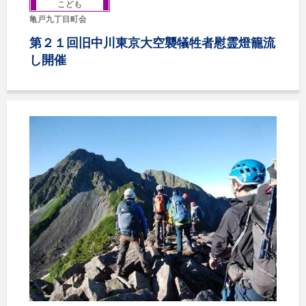
こども
亀戸九丁目町会
第２１回旧中川東京大空襲犠牲者慰霊燈籠流
し開催