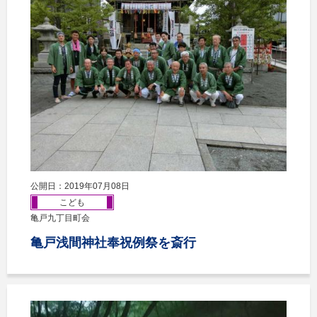
公開日：2019年07月08日
こども
亀戸九丁目町会
亀戸浅間神社奉祝例祭を斎行