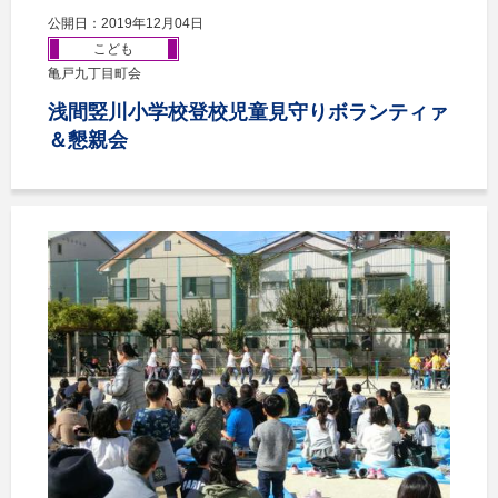
公開日：2019年12月04日
こども
亀戸九丁目町会
浅間竪川小学校登校児童見守りボランティァ
＆懇親会