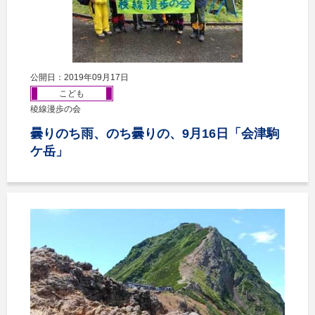
公開日：2019年09月17日
こども
稜線漫歩の会
曇りのち雨、のち曇りの、9月16日「会津駒
ケ岳」