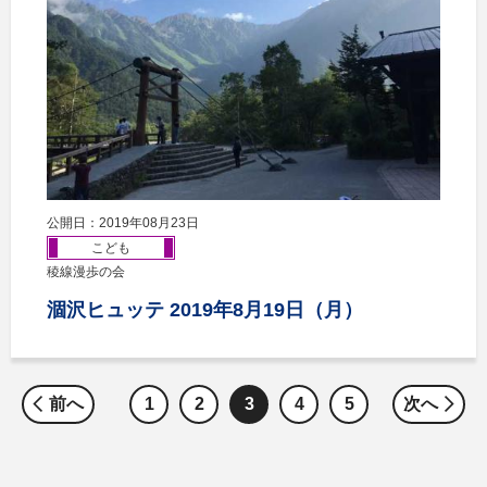
公開日：2019年08月23日
こども
稜線漫歩の会
涸沢ヒュッテ 2019年8月19日（月）
前へ
1
2
3
4
5
次へ