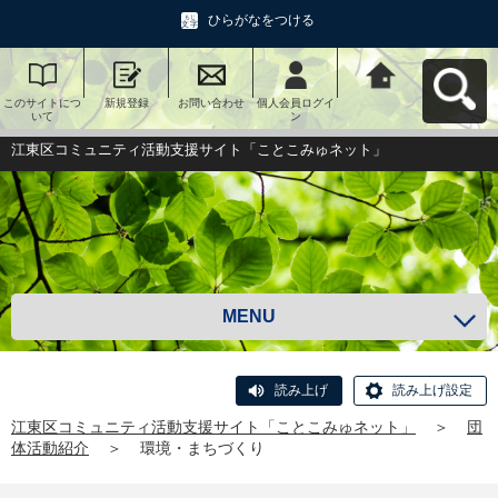
ひらがなをつける
このサイトにつ
新規登録
お問い合わせ
個人会員ログイ
江東区コミュニ
いて
ン
ティ活動支援サ
イト「ことこみ
ゅネット」へ戻
江東区コミュニティ活動支援サイト「ことこみゅネット」
る
MENU
読み上げ
読み上げ設定
江東区コミュニティ活動支援サイト「ことこみゅネット」
＞
団
体活動紹介
＞
環境・まちづくり