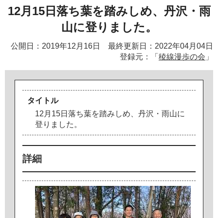
12月15日落ち葉を踏みしめ、丹沢・雨
山に登りました。
公開日：2019年12月16日 最終更新日：2022年04月04日
登録元：「
稜線漫歩の会
」
タイトル
1
2
月
1
5
日
落
ち
葉
を
踏
み
し
め
、
丹
沢
・
雨
山
に
登
り
ま
し
た
。
詳細