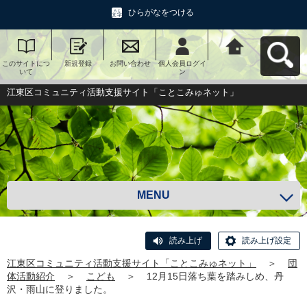
ひらがなをつける
このサイトにつ
新規登録
お問い合わせ
個人会員ログイ
江東区コミュニ
いて
ン
ティ活動支援サ
イト「ことこみ
ゅネット」へ戻
江東区コミュニティ活動支援サイト「ことこみゅネット」
る
MENU
読み上げ
読み上げ設定
江東区コミュニティ活動支援サイト「ことこみゅネット」
＞
団
体活動紹介
＞
こども
＞
12月15日落ち葉を踏みしめ、丹
沢・雨山に登りました。