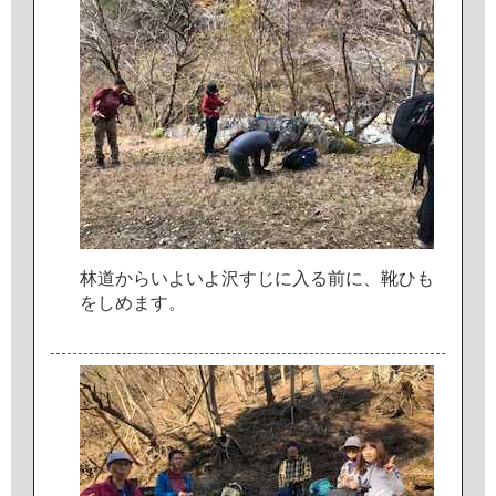
林
道
か
ら
い
よ
い
よ
沢
す
じ
に
入
る
前
に
、
靴
ひ
も
を
し
め
ま
す
。