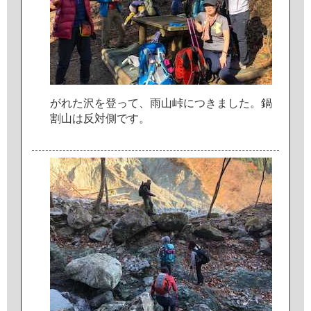
が
れ
た
沢
を
登
っ
て
、
雨
山
峠
に
つ
き
ま
し
た
。
鍋
割
山
は
反
対
側
で
す
。