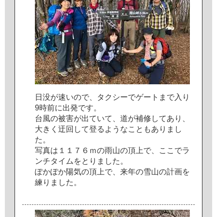
日
没
が
速
い
の
で
、
タ
ク
シ
ー
で
ゲ
ー
ト
ま
で
入
り
9
時
前
に
出
発
で
す
。
台
風
の
被
害
が
出
て
い
て
、
道
が
補
修
し
て
あ
り
、
大
き
く
迂
回
し
て
登
る
よ
う
な
こ
と
も
あ
り
ま
し
た
。
写
真
は
１
１
７
６
ｍ
の
雨
山
の
頂
上
で
、
こ
こ
で
ラ
ン
チ
タ
イ
ム
を
と
り
ま
し
た
。
ぽ
か
ぽ
か
陽
気
の
頂
上
で
、
来
年
の
雪
山
の
計
画
を
練
り
ま
し
た
。