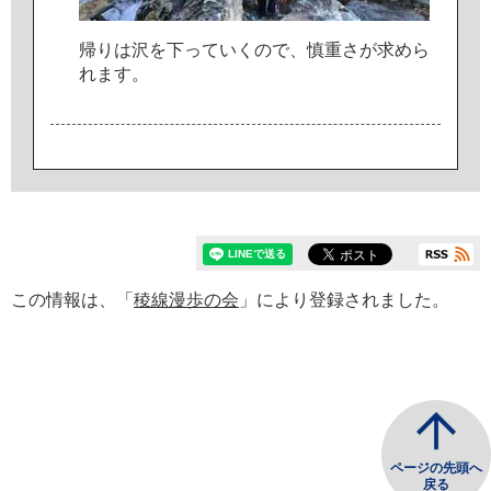
帰
り
は
沢
を
下
っ
て
い
く
の
で
、
慎
重
さ
が
求
め
ら
れ
ま
す
。
この情報は、「
稜線漫歩の会
」により登録されました。
ページの先頭へ
戻る