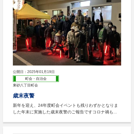
公開日：2025年01月19日
町会・自治会
東砂八丁目町会
歳末夜警
新年を迎え、24年度町会イベントも残りわずかとなりま
した年末に実施した歳末夜警のご報告ですコロナ禍も...