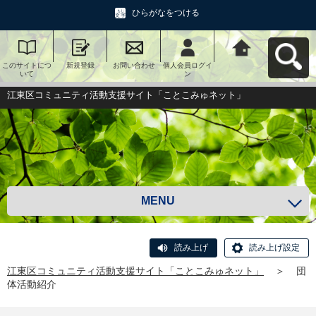
ひらがなをつける
このサイトにつ
新規登録
お問い合わせ
個人会員ログイ
江東区コミュニ
いて
ン
ティ活動支援サ
イト「ことこみ
ゅネット」へ戻
江東区コミュニティ活動支援サイト「ことこみゅネット」
る
MENU
読み上げ
読み上げ設定
江東区コミュニティ活動支援サイト「ことこみゅネット」
＞
団
体活動紹介