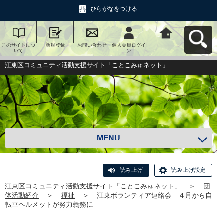
ひらがなをつける
このサイトにつ
新規登録
お問い合わせ
個人会員ログイ
江東区コミュニ
いて
ン
ティ活動支援サ
イト「ことこみ
ゅネット」へ戻
江東区コミュニティ活動支援サイト「ことこみゅネット」
る
MENU
読み上げ
読み上げ設定
江東区コミュニティ活動支援サイト「ことこみゅネット」
＞
団
体活動紹介
＞
福祉
＞
江東ボランティア連絡会 ４月から自
転車ヘルメットが努力義務に