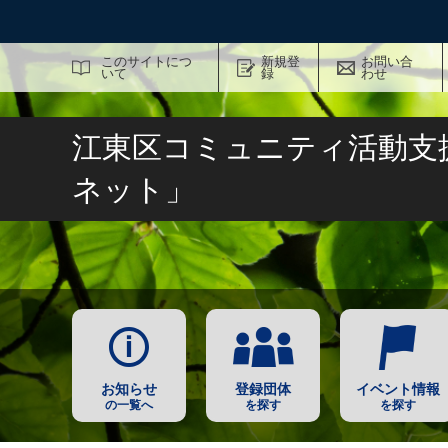
サイト内検索
このサイトにつ
新規登
お問い合
いて
録
わせ
江東区コミュニティ活動支
ネット」
お知らせ
登録団体
イベント情報
の一覧へ
を探す
を探す