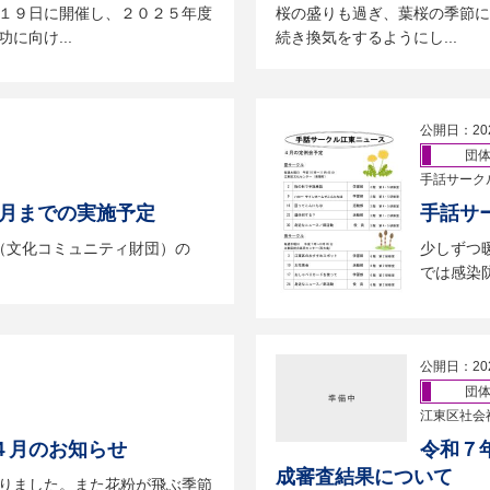
１９日に開催し、２０２５年度
桜の盛りも過ぎ、葉桜の季節に
に向け...
続き換気をするようにし...
公開日：20
団
手話サーク
8月までの実施予定
手話サ
（文化コミュニティ財団）の
少しずつ
では感染防
公開日：20
団
江東区社会
４月のお知らせ
令和７
成審査結果について
りました。また花粉が飛ぶ季節