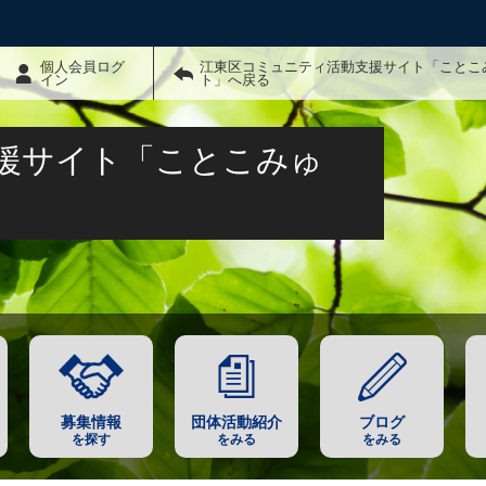
個人会員ログ
江東区コミュニティ活動支援サイト「ことこ
イン
ト」へ戻る
援サイト「ことこみゅ
募集情報
団体活動紹介
ブログ
を探す
をみる
をみる