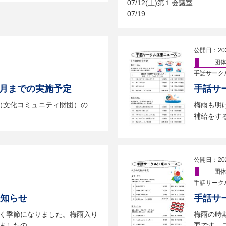
07/12(土)第１会議室
07/19...
公開日：20
団
手話サーク
9月までの実施予定
手話サ
（文化コミュニティ財団）の
梅雨も明
補給をする
公開日：20
団
手話サーク
お知らせ
手話サ
く季節になりました。梅雨入り
梅雨の時
したの...
要です。こ