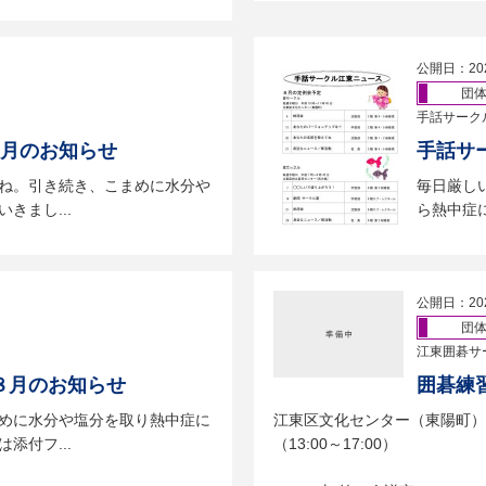
公開日：20
団
手話サーク
9月のお知らせ
手話サ
ね。引き続き、こまめに水分や
毎日厳し
きまし...
ら熱中症に
公開日：20
団
江東囲碁サ
８月のお知らせ
囲碁練習
めに水分や塩分を取り熱中症に
江東区文化センター（東陽町
添付フ...
（13:00～17:00）