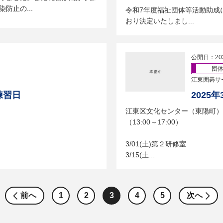
防止の...
令和7年度福祉団体等活動助成
おり決定いたしまし...
公開日：20
団
江東囲碁サ
練習日
2025
江東区文化センター（東陽町
（13:00～17:00）
3/01(土)第２研修室
3/15(土...
前へ
1
2
3
4
5
次へ