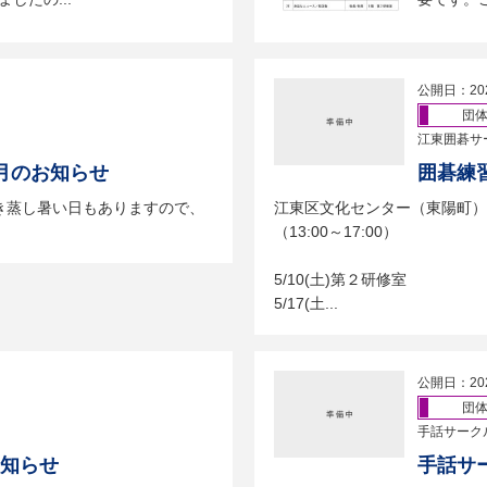
公開日：20
団
江東囲碁サ
月のお知らせ
囲碁練習
き蒸し暑い日もありますので、
江東区文化センター（東陽町
（13:00～17:00）
5/10(土)第２研修室
5/17(土...
公開日：20
団
手話サーク
お知らせ
手話サ