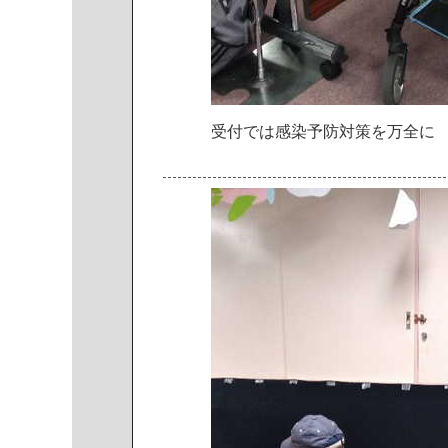
受
付
で
は
感
染
予
防
対
策
を
万
全
に