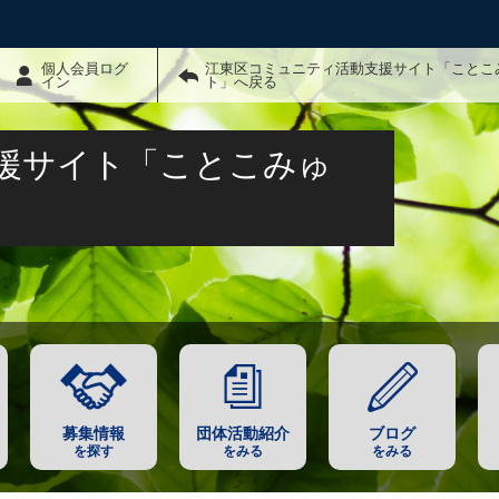
個人会員ログ
江東区コミュニティ活動支援サイト「ことこ
イン
ト」へ戻る
援サイト「ことこみゅ
募集情報
団体活動紹介
ブログ
を探す
をみる
をみる