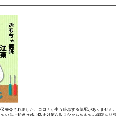
が
又
発
令
さ
れ
ま
し
た
、
コ
ロ
ナ
が
中
々
終
息
す
る
気
配
が
あ
り
ま
せ
ん
た
ち
の
為
に
私
達
は
感
染
防
止
対
策
を
取
り
な
が
ら
お
も
ち
ゃ
病
院
を
開