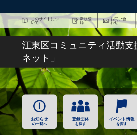
サイト内検索
このサイトにつ
新規登
お問い合
いて
録
わせ
江東区コミュニティ活動支
ネット」
お知らせ
登録団体
イベント情報
の一覧へ
を探す
を探す