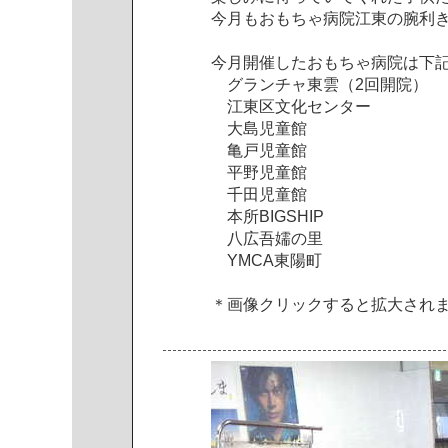
今
月
も
お
も
ち
ゃ
病
院
江
東
の
腕
利
今
月
開
催
し
た
お
も
ち
ゃ
病
院
は
下
グ
ラ
ン
チ
ャ
東
雲
（
2
回
開
院
）
江
東
区
文
化
セ
ン
タ
ー
大
島
児
童
館
亀
戸
児
童
館
平
野
児
童
館
千
田
児
童
館
本
所
B
I
G
S
H
I
P
八
広
吾
嬬
の
里
Y
M
C
A
東
陽
町
＊
画
像
ク
リ
ッ
ク
す
る
と
拡
大
さ
れ