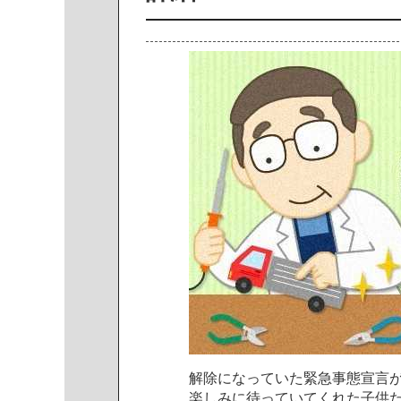
解
除
に
な
っ
て
い
た
緊
急
事
態
宣
言
楽
し
み
に
待
っ
て
い
て
く
れ
た
子
供