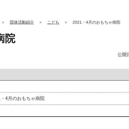
＞
団体活動紹介
＞
こども
＞
2021・4月のおもちゃ病院
病院
公開日
1
・
4
月
の
お
も
ち
ゃ
病
院