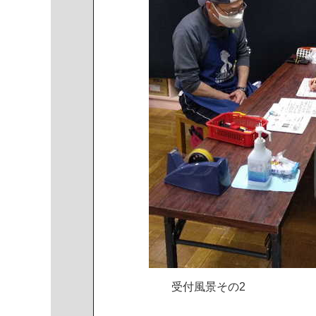
受
付
風
景
そ
の
2