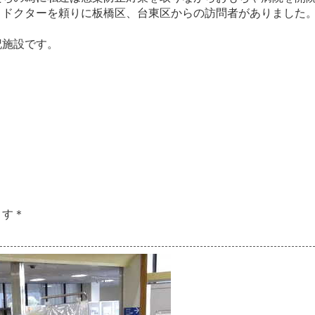
き
ド
ク
タ
ー
を
頼
り
に
板
橋
区
、
台
東
区
か
ら
の
訪
問
者
が
あ
り
ま
し
た
記
施
設
で
す
。
ま
す
＊