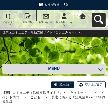
ひらがなをつける
このサイトにつ
新規登録
お問い合わせ
個人会員ログイ
江東区コミュニ
いて
ン
ティ活動支援サ
イト「ことこみ
ゅネット」へ戻
江東区コミュニティ活動支援サイト「ことこみゅネット」
る
MENU
読み上げ
読み上げ設定
江東区コミュニティ活動支援サイト「ことこみゅネット」
＞
イ
ベント情報
＞
こども
＞
災害に備える！江東区サバイバル両
親学級