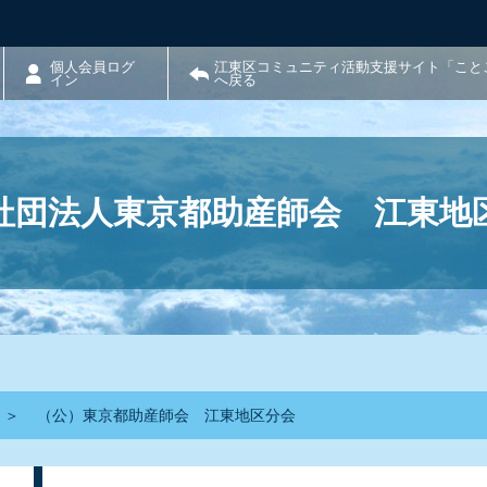
個人会員ログ
江東区コミュニティ活動支援サイト「こと
イン
へ戻る
社団法人東京都助産師会 江東地
＞
（公）東京都助産師会 江東地区分会