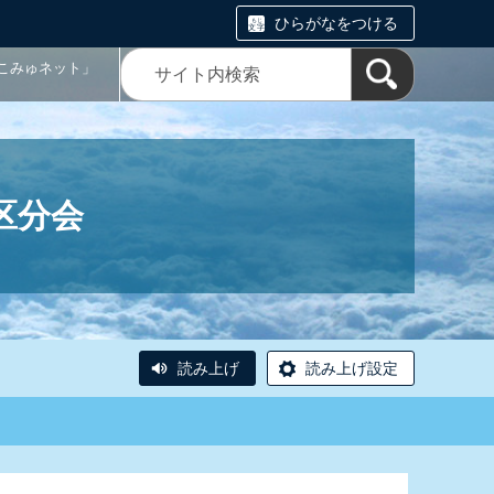
ひらがなをつける
こみゅネット」
区分会
読み上げ
読み上げ設定