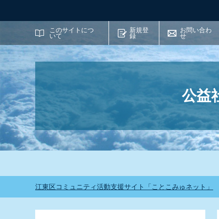
サイト内検索
このサイトにつ
新規登
お問い合わ
いて
録
せ
公益
江東区コミュニティ活動支援サイト「ことこみゅネット」