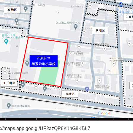
s://maps.app.goo.gl/UF2azQP8K1hG8KBL7