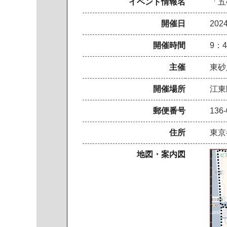
イベント情報名
「五
開催日
20
開催時間
9：4
主催
東砂
開催場所
江東
郵便番号
136-
住所
東京
地図・案内図