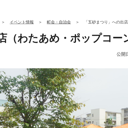
＞
イベント情報
＞
町会・自治会
＞
「五砂まつり」への出店
店（わたあめ・ポップコー
公開日