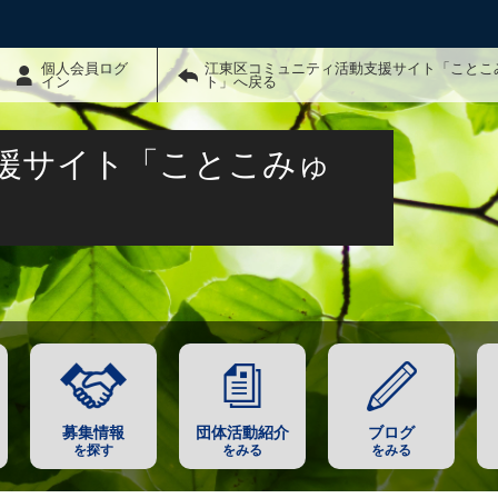
個人会員ログ
江東区コミュニティ活動支援サイト「ことこ
イン
ト」へ戻る
援サイト「ことこみゅ
募集情報
団体活動紹介
ブログ
を探す
をみる
をみる