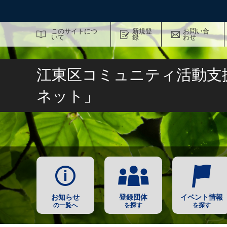
サイト内検索
このサイトにつ
新規登
お問い合
いて
録
わせ
江東区コミュニティ活動支
ネット」
お知らせ
登録団体
イベント情報
の一覧へ
を探す
を探す