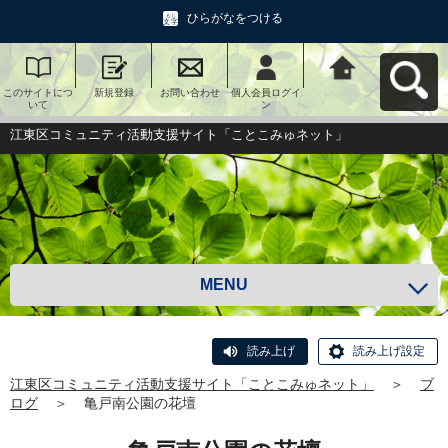
ひらがなをつける
このサイトにつ
新規登録
お問い合わせ
個人会員ログイ
江東区コミュニ
いて
ン
ティ活動支援サ
イト「ことこみ
ゅネット」へ戻
江東区コミュニティ活動支援サイト「ことこみゅネット」
る
MENU
読み上げ
読み上げ設定
江東区コミュニティ活動支援サイト「ことこみゅネット」
＞
ブ
ログ
＞
亀戸南公園の花壇