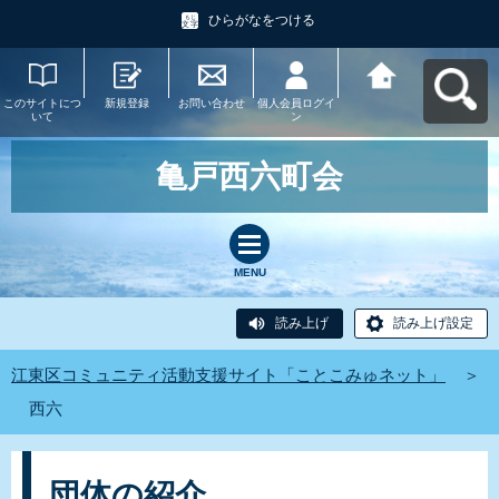
ひらがなをつける
このサイトにつ
新規登録
お問い合わせ
個人会員ログイ
江東区コミュニ
いて
ン
ティ活動支援サ
イト「ことこみ
ゅネット」へ戻
る
亀戸西六町会
MENU
読み上げ
読み上げ設定
江東区コミュニティ活動支援サイト「ことこみゅネット」
＞
西六
団体の紹介