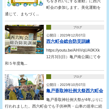
ちをきれいにする運動」に西六
町会の参加します。美化運動を
通じて、まちづく...
ブログ
公開日：2023年12月07日
西六町会総合防災訓練
https://youtu.be/AHiVqUA0KXk
12月3日(日）亀戸南公園にて令
和５年度亀...
ブログ
公開日：2023年10月07日
亀戸香取神社例大祭西六町会
亀戸香取神社例大祭が4年ぶりに
行われました。西六町会でも子供神輿・山車の巡幸に続